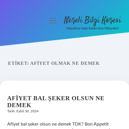
Neşeli Bilgi Köşesi
menüyü
aç
Hayatına neşe katan kısa hikayeler!
Anasayfa
Gizlilik Politikası
ETIKET:
AFIYET OLMAK NE DEMEK
Yasal Uyarı
Hakkımızda
AFIYET BAL ŞEKER OLSUN NE
DEMEK
Tarih: Eylül 30, 2024
Afiyet bal şeker olsun ne demek TDK? Bon Appetit