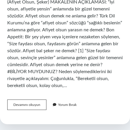
(Afiyet Olsun, Şeker) MAKALENİN AÇIKLAMASI: “İyi
olsun, afiyetle yensin” anlamında bir güzel temenni
sözüdür. Afiyet olsun demek ne anlama gelir? Türk Dil
Kurumu’na göre “afiyet olsun” sözcüğü “sağlıklı beslenin”
anlamına geliyor. Afiyet olsun yarasın ne demek? Bon
Appetit: Bir şey yiyen veya içenlere nezaketen söylenen,
“Size faydası olsun, faydasını görün” anlamına gelen bir
sözdür. Afiyet bal şeker ne demek? [1] “Size faydası
olsun, sevinçle yesinler” anlamına gelen güzel bir temenni
cümlesidir. Afiyet olsun demek yerine ne denir?
#BİLİYOR MUYDUNUZ? Neden söylemediklerini iki
rivayetle açıklayalım: Çoğunlukla, “Bereketli olsun,
bereketli olsun, kolay olsun,…
Afiyet
Devamını okuyun
Yorum Bırak
Bal
Şeker
Olsun
Ne