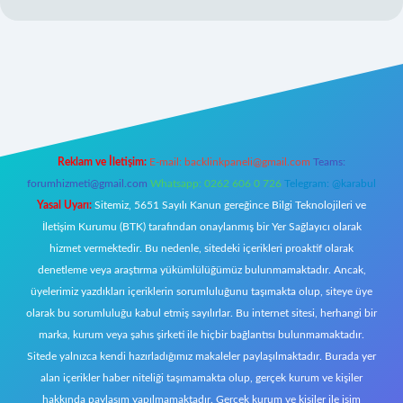
il giriş
Reklam ve İletişim:
E-mail:
backlinkpaneli@gmail.com
Teams:
forumhizmeti@gmail.com
Whatsapp: 0262 606 0 726
Telegram: @karabul
Yasal Uyarı:
Sitemiz, 5651 Sayılı Kanun gereğince Bilgi Teknolojileri ve
İletişim Kurumu (BTK) tarafından onaylanmış bir Yer Sağlayıcı olarak
hizmet vermektedir. Bu nedenle, sitedeki içerikleri proaktif olarak
denetleme veya araştırma yükümlülüğümüz bulunmamaktadır. Ancak,
üyelerimiz yazdıkları içeriklerin sorumluluğunu taşımakta olup, siteye üye
olarak bu sorumluluğu kabul etmiş sayılırlar. Bu internet sitesi, herhangi bir
marka, kurum veya şahıs şirketi ile hiçbir bağlantısı bulunmamaktadır.
Sitede yalnızca kendi hazırladığımız makaleler paylaşılmaktadır. Burada yer
alan içerikler haber niteliği taşımamakta olup, gerçek kurum ve kişiler
hakkında paylaşım yapılmamaktadır. Gerçek kurum ve kişiler ile isim