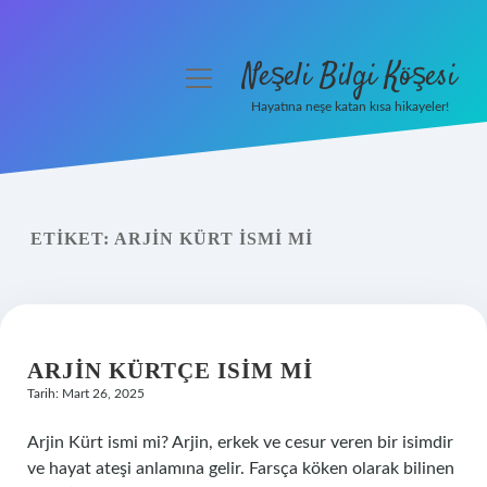
Neşeli Bilgi Köşesi
menüyü
aç
Hayatına neşe katan kısa hikayeler!
Anasayfa
Gizlilik Politikası
ETIKET:
ARJIN KÜRT ISMI MI
Yasal Uyarı
Hakkımızda
ARJIN KÜRTÇE ISIM MI
Tarih: Mart 26, 2025
Arjin Kürt ismi mi? Arjin, erkek ve cesur veren bir isimdir
ve hayat ateşi anlamına gelir. Farsça köken olarak bilinen