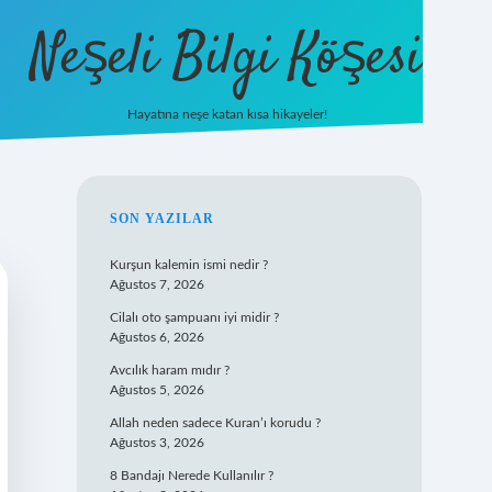
Neşeli Bilgi Köşesi
Hayatına neşe katan kısa hikayeler!
ilbet mobil giriş
SIDEBAR
SON YAZILAR
Kurşun kalemin ismi nedir ?
Ağustos 7, 2026
Cilalı oto şampuanı iyi midir ?
Ağustos 6, 2026
Avcılık haram mıdır ?
Ağustos 5, 2026
Allah neden sadece Kuran’ı korudu ?
Ağustos 3, 2026
8 Bandajı Nerede Kullanılır ?