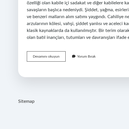
özelliği olan kabile içi sadakat ve diğer kabilelere
savaşların başlıca nedeniydi. Şiddet, yağma, esirlerin
ve benzeri malların alım satımı yaygındı. Cahiliye 
arzularının kölesi, vahşi, şiddet yanlısı ve aceleci 
klasik kaynaklarda da kullanılmıştır. Bir terim olara
olan batıl inançları, tutumları ve davranışları ifade
Cahiliye
Devamını okuyun
Yorum Bırak
Dönemi
Nedir
Bu
Dönemin
Genel
Özellikleri
Nelerdir
Sitemap