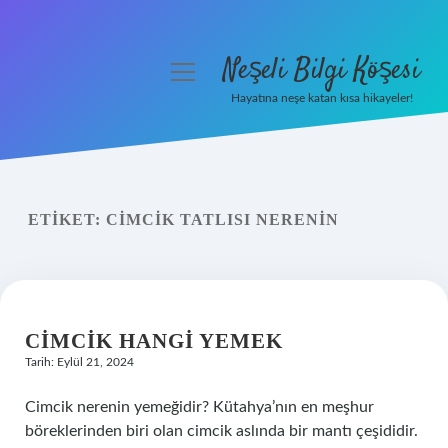
Neşeli Bilgi Köşesi
menüyü
aç
Hayatına neşe katan kısa hikayeler!
Anasayfa
Gizlilik Politikası
ETIKET:
CIMCIK TATLISI NERENIN
Yasal Uyarı
Hakkımızda
CIMCIK HANGI YEMEK
Tarih: Eylül 21, 2024
Cimcik nerenin yemeğidir? Kütahya’nın en meşhur
böreklerinden biri olan cimcik aslında bir mantı çeşididir.