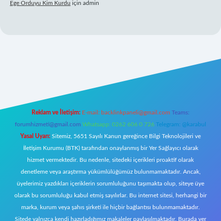
Ege Orduyu Kim Kurdu
için
admin
il giriş
Reklam ve İletişim:
E-mail:
backlinkpaneli@gmail.com
Teams:
forumhizmeti@gmail.com
Whatsapp: 0262 606 0 726
Telegram: @karabul
Yasal Uyarı:
Sitemiz, 5651 Sayılı Kanun gereğince Bilgi Teknolojileri ve
İletişim Kurumu (BTK) tarafından onaylanmış bir Yer Sağlayıcı olarak
hizmet vermektedir. Bu nedenle, sitedeki içerikleri proaktif olarak
denetleme veya araştırma yükümlülüğümüz bulunmamaktadır. Ancak,
üyelerimiz yazdıkları içeriklerin sorumluluğunu taşımakta olup, siteye üye
olarak bu sorumluluğu kabul etmiş sayılırlar. Bu internet sitesi, herhangi bir
marka, kurum veya şahıs şirketi ile hiçbir bağlantısı bulunmamaktadır.
Sitede yalnızca kendi hazırladığımız makaleler paylaşılmaktadır. Burada yer