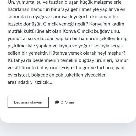
Un, yumurta, su ve tuzdan oluşan küçük malzemelerle
hazırlanan hamurun bir araya getirilmesiyle yapılır ve en
sonunda tereyağı ve sarımsaklı yoğurtla kocaman bir
lezzete dönüşür. Cimcik yemeği nedir? Konya’nın kadim
mutfak kültürüne ait olan Konya Cimcik; buğday unu,
yumurta, su ve tuzdan yapılan bir hamurun şekillendirilip
pişirilmesiyle yapılan ve kıyma ve yoğurt sosuyla servis
edilen bir yemektir. Kütahya yemek olarak neyi meşhur?
Kütahya’da beslenmenin temelini buğday ürünleri, hamur
ve süt ürünleri oluşturur. Erişte, bulgur ve tarhana, yani
ev eriştesi, bölgede en çok tüketilen yiyecekler
arasındadır. Kızılcık…
Cimcik
Devamını okuyun
2 Yorum
Hangi
Yemek