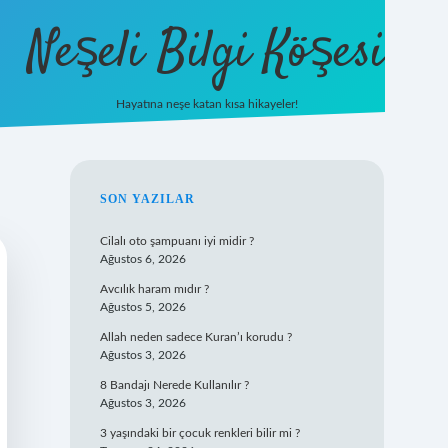
Neşeli Bilgi Köşesi
Hayatına neşe katan kısa hikayeler!
ilbet mobil giriş
SIDEBAR
SON YAZILAR
Cilalı oto şampuanı iyi midir ?
Ağustos 6, 2026
Avcılık haram mıdır ?
Ağustos 5, 2026
Allah neden sadece Kuran’ı korudu ?
Ağustos 3, 2026
8 Bandajı Nerede Kullanılır ?
Ağustos 3, 2026
3 yaşındaki bir çocuk renkleri bilir mi ?