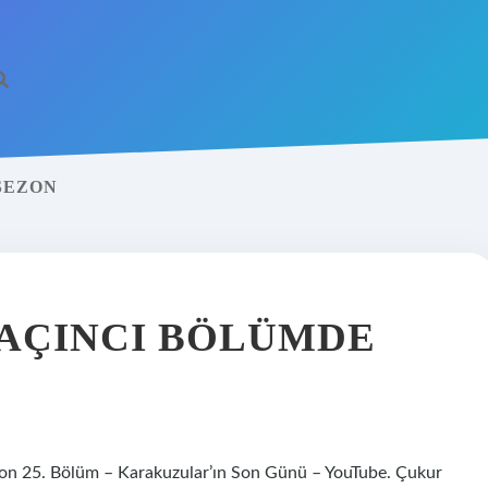
SEZON
AÇINCI BÖLÜMDE
zon 25. Bölüm – Karakuzular’ın Son Günü – YouTube. Çukur