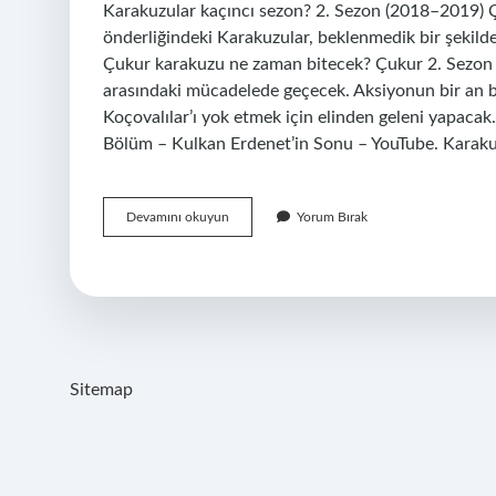
Karakuzular kaçıncı sezon? 2. Sezon (2018–2019) 
önderliğindeki Karakuzular, beklenmedik bir şekild
Çukur karakuzu ne zaman bitecek? Çukur 2. Sezon 2
arasındaki mücadelede geçecek. Aksiyonun bir an bil
Koçovalılar’ı yok etmek için elinden geleni yapaca
Bölüm – Kulkan Erdenet’in Sonu – YouTube. Karak
Karakuzular
Devamını okuyun
Yorum Bırak
Kaçıncı
Bölümde
Öldü
Sitemap