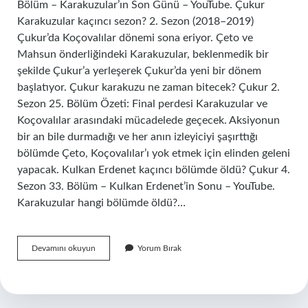
Bölüm – Karakuzular’ın Son Günü – YouTube. Çukur
Karakuzular kaçıncı sezon? 2. Sezon (2018–2019)
Çukur’da Koçovalılar dönemi sona eriyor. Çeto ve
Mahsun önderliğindeki Karakuzular, beklenmedik bir
şekilde Çukur’a yerleşerek Çukur’da yeni bir dönem
başlatıyor. Çukur karakuzu ne zaman bitecek? Çukur 2.
Sezon 25. Bölüm Özeti: Final perdesi Karakuzular ve
Koçovalılar arasındaki mücadelede geçecek. Aksiyonun
bir an bile durmadığı ve her anın izleyiciyi şaşırttığı
bölümde Çeto, Koçovalılar’ı yok etmek için elinden geleni
yapacak. Kulkan Erdenet kaçıncı bölümde öldü? Çukur 4.
Sezon 33. Bölüm – Kulkan Erdenet’in Sonu – YouTube.
Karakuzular hangi bölümde öldü?…
Karakuzular
Devamını okuyun
Yorum Bırak
Kaçıncı
Bölümde
Öldü