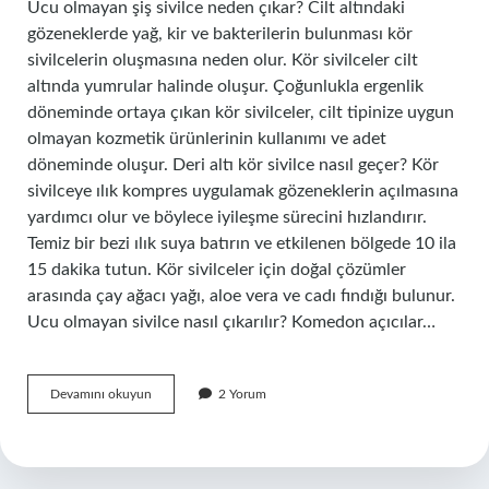
Ucu olmayan şiş sivilce neden çıkar? Cilt altındaki
gözeneklerde yağ, kir ve bakterilerin bulunması kör
sivilcelerin oluşmasına neden olur. Kör sivilceler cilt
altında yumrular halinde oluşur. Çoğunlukla ergenlik
döneminde ortaya çıkan kör sivilceler, cilt tipinize uygun
olmayan kozmetik ürünlerinin kullanımı ve adet
döneminde oluşur. Deri altı kör sivilce nasıl geçer? Kör
sivilceye ılık kompres uygulamak gözeneklerin açılmasına
yardımcı olur ve böylece iyileşme sürecini hızlandırır.
Temiz bir bezi ılık suya batırın ve etkilenen bölgede 10 ila
15 dakika tutun. Kör sivilceler için doğal çözümler
arasında çay ağacı yağı, aloe vera ve cadı fındığı bulunur.
Ucu olmayan sivilce nasıl çıkarılır? Komedon açıcılar…
Uç
Devamını okuyun
2 Yorum
Vermeyen
Sivilce
Nasıl
Geçer