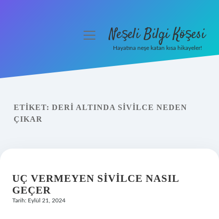
Neşeli Bilgi Köşesi
menüyü
aç
Hayatına neşe katan kısa hikayeler!
Anasayfa
Gizlilik Politikası
ETIKET:
DERI ALTINDA SIVILCE NEDEN
Yasal Uyarı
ÇIKAR
Hakkımızda
UÇ VERMEYEN SIVILCE NASIL
GEÇER
Tarih: Eylül 21, 2024