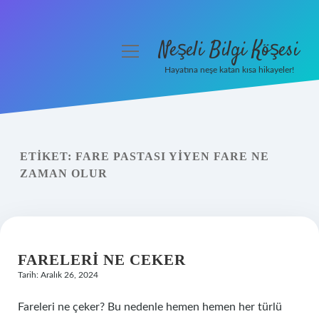
Neşeli Bilgi Köşesi
menüyü
aç
Hayatına neşe katan kısa hikayeler!
Anasayfa
Gizlilik Politikası
ETIKET:
FARE PASTASI YIYEN FARE NE
Yasal Uyarı
ZAMAN OLUR
Hakkımızda
FARELERI NE CEKER
Tarih: Aralık 26, 2024
Fareleri ne çeker? Bu nedenle hemen hemen her türlü