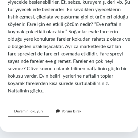
yiyecekle beslenebilirler. Et, sebze, kuruyemiş, deri vb. Şu
tür yiyeceklerle beslenirler: En sevdikleri yiyeceklerin
fıstık ezmesi, çikolata ve pastırma gibi et ürünleri olduğu
söylenir. Fare için en etkili çözüm nedir? “Eve naftalin
koymak çok etkili olacaktır.” Soğanlar evde farelerin
olduğu yere konulursa fareler kokudan rahatsız olacak ve
o bölgeden uzaklaşacaktır. Ayrıca marketlerde satılan
fare spreyleri de fareleri kovmada etkilidir. Fare spreyi
sayesinde fareler eve giremez. Fareler en çok neyi
sevmez? Güve kovucu olarak bilinen naftalinin güçlü bir
kokusu vardır. Evin belirli yerlerine naftalin topları
koyarak farelerden kısa sürede kurtulabilirsiniz.
Naftalinin güçlü…
Fareleri
Devamını okuyun
Yorum Bırak
Ne
Ceker