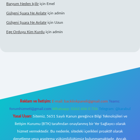
Baryum Neden Içilir
için
Emel
Gülşeni Şuara Ne Anlatır
için
admin
Gülşeni Şuara Ne Anlatır
için
Uzun
Ege Orduyu Kim Kurdu
için
admin
l giriş
Reklam ve İletişim:
E-mail:
backlinkpaneli@gmail.com
Teams:
forumhizmeti@gmail.com
Whatsapp: 0262 606 0 726
Telegram: @karabul
Yasal Uyarı:
Sitemiz, 5651 Sayılı Kanun gereğince Bilgi Teknolojileri ve
İletişim Kurumu (BTK) tarafından onaylanmış bir Yer Sağlayıcı olarak
hizmet vermektedir. Bu nedenle, sitedeki içerikleri proaktif olarak
denetleme veya araştırma yükümlülüğümüz bulunmamaktadır. Ancak,