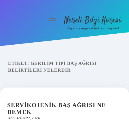
Neşeli Bilgi Köşesi
menüyü
aç
Hayatına neşe katan kısa hikayeler!
Anasayfa
Gizlilik Politikası
ETIKET:
GERILIM TIPI BAŞ AĞRISI
Yasal Uyarı
BELIRTILERI NELERDIR
Hakkımızda
SERVIKOJENIK BAŞ AĞRISI NE
DEMEK
Tarih: Aralık 27, 2024