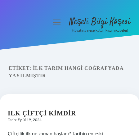
Neşeli Bilgi Köşesi
menüyü
aç
Hayatına neşe katan kısa hikayeler!
Anasayfa
Gizlilik Politikası
ETIKET:
İLK TARIM HANGI COĞRAFYADA
Yasal Uyarı
YAYILMIŞTIR
Hakkımızda
ILK ÇIFTÇI KIMDIR
Tarih: Eylül 19, 2024
Çiftçilik ilk ne zaman başladı? Tarihin en eski