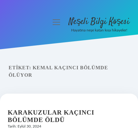
Neşeli Bilgi Köşesi
menüyü
aç
Hayatına neşe katan kısa hikayeler!
Anasayfa
Gizlilik Politikası
ETIKET:
KEMAL KAÇINCI BÖLÜMDE
Yasal Uyarı
ÖLÜYOR
Hakkımızda
KARAKUZULAR KAÇINCI
BÖLÜMDE ÖLDÜ
Tarih: Eylül 30, 2024