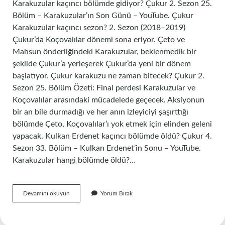
Karakuzular kaçıncı bölümde gidiyor? Çukur 2. Sezon 25.
Bölüm – Karakuzular’ın Son Günü – YouTube. Çukur
Karakuzular kaçıncı sezon? 2. Sezon (2018–2019)
Çukur’da Koçovalılar dönemi sona eriyor. Çeto ve
Mahsun önderliğindeki Karakuzular, beklenmedik bir
şekilde Çukur’a yerleşerek Çukur’da yeni bir dönem
başlatıyor. Çukur karakuzu ne zaman bitecek? Çukur 2.
Sezon 25. Bölüm Özeti: Final perdesi Karakuzular ve
Koçovalılar arasındaki mücadelede geçecek. Aksiyonun
bir an bile durmadığı ve her anın izleyiciyi şaşırttığı
bölümde Çeto, Koçovalılar’ı yok etmek için elinden geleni
yapacak. Kulkan Erdenet kaçıncı bölümde öldü? Çukur 4.
Sezon 33. Bölüm – Kulkan Erdenet’in Sonu – YouTube.
Karakuzular hangi bölümde öldü?…
Karakuzular
Devamını okuyun
Yorum Bırak
Kaçıncı
Bölümde
Öldü