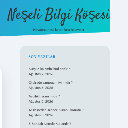
Neşeli Bilgi Köşesi
Hayatına neşe katan kısa hikayeler!
ilbet mobil giriş
SIDEBAR
SON YAZILAR
Kurşun kalemin ismi nedir ?
Ağustos 7, 2026
Cilalı oto şampuanı iyi midir ?
Ağustos 6, 2026
Avcılık haram mıdır ?
Ağustos 5, 2026
Allah neden sadece Kuran’ı korudu ?
Ağustos 3, 2026
8 Bandajı Nerede Kullanılır ?