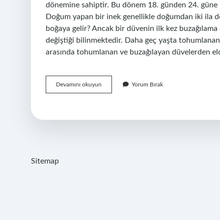
dönemine sahiptir. Bu dönem 18. günden 24. güne ka
Doğum yapan bir inek genellikle doğumdan iki ila dör
boğaya gelir? Ancak bir düvenin ilk kez buzağılama 
değiştiği bilinmektedir. Daha geç yaşta tohumlanan
arasında tohumlanan ve buzağılayan düvelerden elde
Düveler
Devamını okuyun
Yorum Bırak
Ne
Zaman
Kızgınlığa
Girer
Sitemap