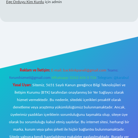
Ege Orduyu Kim Kurdu
için
admin
l giriş
Reklam ve İletişim:
E-mail:
backlinkpaneli@gmail.com
Teams:
forumhizmeti@gmail.com
Whatsapp: 0262 606 0 726
Telegram: @karabul
Yasal Uyarı:
Sitemiz, 5651 Sayılı Kanun gereğince Bilgi Teknolojileri ve
İletişim Kurumu (BTK) tarafından onaylanmış bir Yer Sağlayıcı olarak
hizmet vermektedir. Bu nedenle, sitedeki içerikleri proaktif olarak
denetleme veya araştırma yükümlülüğümüz bulunmamaktadır. Ancak,
üyelerimiz yazdıkları içeriklerin sorumluluğunu taşımakta olup, siteye üye
olarak bu sorumluluğu kabul etmiş sayılırlar. Bu internet sitesi, herhangi bir
marka, kurum veya şahıs şirketi ile hiçbir bağlantısı bulunmamaktadır.
Sitede yalnızca kendi hazırladığımız makaleler paylaşılmaktadır. Burada yer