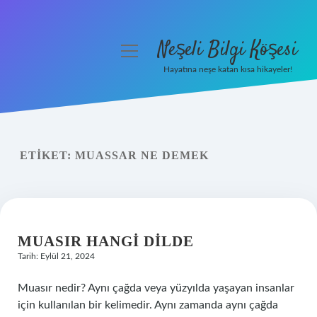
Neşeli Bilgi Köşesi
menüyü
aç
Hayatına neşe katan kısa hikayeler!
Anasayfa
Gizlilik Politikası
ETIKET:
MUASSAR NE DEMEK
Yasal Uyarı
Hakkımızda
MUASIR HANGI DILDE
Tarih: Eylül 21, 2024
Muasır nedir? Aynı çağda veya yüzyılda yaşayan insanlar
için kullanılan bir kelimedir. Aynı zamanda aynı çağda