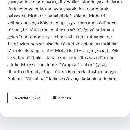
yaşayan insanların aynı çağ koşulları altında yaşadıklarını
ifade eder ve onlardan aynı yaştaki insanlar olarak
bahseder. Muharrir hangi dilde? Kökeni: Muharrir
kelimesi Arapça kökenli olup “حرر” (harrara) kökünden
türemiştir. Muasır mı muhasır mı? “Çağdaş” anlamına
gelen “contemporary” kelimesiyle karıştırılmamalıdır.
Telaffuzları benzer olsa da kökleri ve anlamları farklıdır.
Muhakkak hangi dilde? Muhakkak (Arapça: محقق), eğik
ve yatay bölümleri daha uzun olan sülüs yazı türünün
adıdır. Muassar ne demek? Arapça “sahhar” (سَهَرَ)
fiilinden türemiş olup “u” eki eklenerek oluşturulmuştur.
Anlamı: “Musahhar” kelimesi Arapça kökenli bir kelime…
Muasır
Devamını okuyun
2 Yorum
Hangi
Dilde