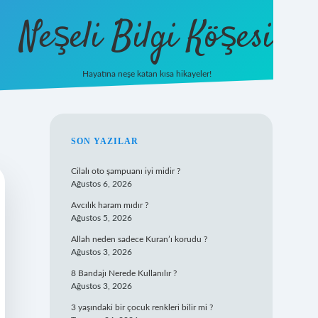
Neşeli Bilgi Köşesi
Hayatına neşe katan kısa hikayeler!
ilbet mobil giriş
SIDEBAR
SON YAZILAR
Cilalı oto şampuanı iyi midir ?
Ağustos 6, 2026
Avcılık haram mıdır ?
Ağustos 5, 2026
Allah neden sadece Kuran’ı korudu ?
Ağustos 3, 2026
8 Bandajı Nerede Kullanılır ?
Ağustos 3, 2026
3 yaşındaki bir çocuk renkleri bilir mi ?