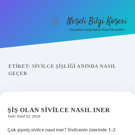
Neşeli Bilgi Köşesi
menüyü
aç
Hayatına neşe katan kısa hikayeler!
Anasayfa
Gizlilik Politikası
ETIKET:
SIVILCE ŞIŞLIĞI ANINDA NASIL
Yasal Uyarı
GEÇER
Hakkımızda
ŞIŞ OLAN SIVILCE NASIL INER
Tarih: Eylül 22, 2024
Çok şişmiş sivilce nasıl iner? Sivilcenin üzerinde 1-2