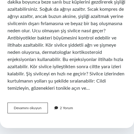
dakika boyunca beze sarılı buz küplerini gezdirerek şişliği
azaltabilirsiniz. Soğuk da ağrıyı azaltır. Sıcak kompres de
ağrıyı azaltır, ancak buzun aksine, şişliği azaltmak yerine
sivilcenin dışarı fırlamasına ve beyaz bir baş oluşmasına
neden olur. Ucu olmayan şiş sivilce nasıl geçer?
Antibiyotikler bakteri büyümesini kontrol edebilir ve
iltihabı azaltabilir. Kör sivilce şiddetli ağrı ve şişmeye
neden oluyorsa, dermatologlar kortikosteroid
enjeksiyonları kullanabilir. Bu enjeksiyonlar iltihabı hızla
azaltabilir. Kör sivilce iyileştikten sonra ciltte yara izleri
kalabilir. Şiş sivilceyi en hızlı ne geçirir? Sivilce izlerinden
kurtulmanın yolları şu şekilde sıralanabilir: Cildi
temizleyin, gözenekleri tonikle açın ve…
Şiş
Devamını okuyun
2 Yorum
Olan
Sivilce
Nasıl
Iner