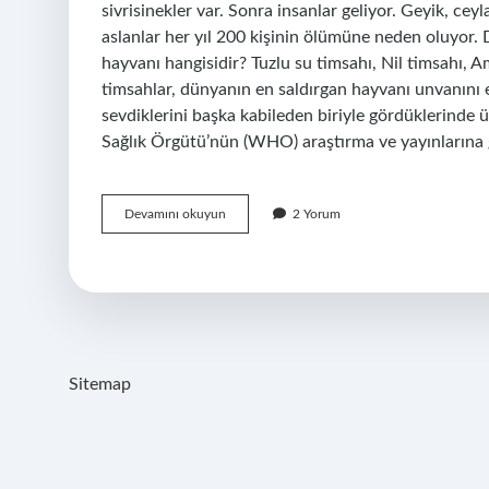
sivrisinekler var. Sonra insanlar geliyor. Geyik, cey
aslanlar her yıl 200 kişinin ölümüne neden oluyor.
hayvanı hangisidir? Tuzlu su timsahı, Nil timsahı, Am
timsahlar, dünyanın en saldırgan hayvanı unvanını 
sevdiklerini başka kabileden biriyle gördüklerinde
Sağlık Örgütü’nün (WHO) araştırma ve yayınlarına g
En
Devamını okuyun
2 Yorum
Çok
Insan
Öldüren
Hayvan
Nedir
Sitemap