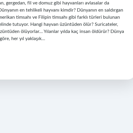
lan, gergedan, fil ve domuz gibi hayvanları avlasalar da
 Dünyanın en tehlikeli hayvanı kimdir? Dünyanın en saldırgan
erikan timsahı ve Filipin timsahı gibi farklı türleri bulunan
elinde tutuyor. Hangi hayvan üzüntüden ölür? Suricateler,
 üzüntüden ölüyorlar… Yılanlar yılda kaç insan öldürür? Dünya
öre, her yıl yaklaşık…