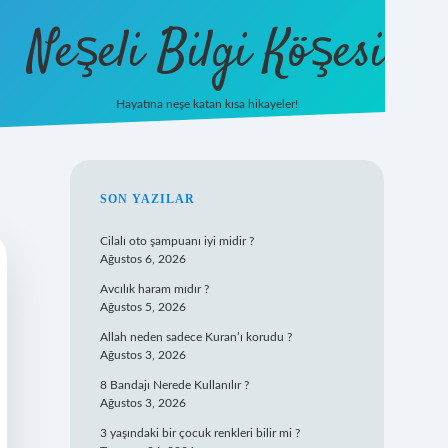
Neşeli Bilgi Köşesi
Hayatına neşe katan kısa hikayeler!
ilbet mobil giriş
SIDEBAR
SON YAZILAR
Cilalı oto şampuanı iyi midir ?
Ağustos 6, 2026
Avcılık haram mıdır ?
Ağustos 5, 2026
Allah neden sadece Kuran’ı korudu ?
Ağustos 3, 2026
8 Bandajı Nerede Kullanılır ?
Ağustos 3, 2026
3 yaşındaki bir çocuk renkleri bilir mi ?