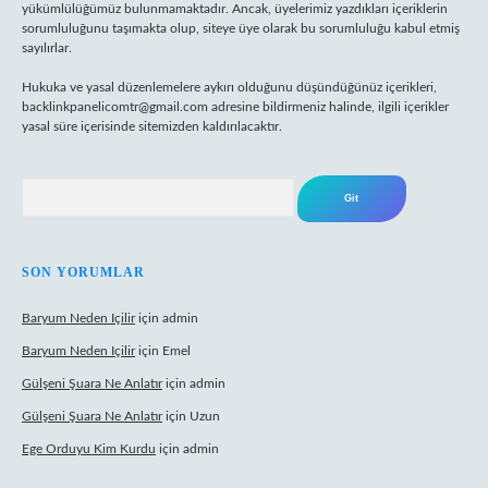
yükümlülüğümüz bulunmamaktadır. Ancak, üyelerimiz yazdıkları içeriklerin
sorumluluğunu taşımakta olup, siteye üye olarak bu sorumluluğu kabul etmiş
sayılırlar.
Hukuka ve yasal düzenlemelere aykırı olduğunu düşündüğünüz içerikleri,
backlinkpanelicomtr@gmail.com
adresine bildirmeniz halinde, ilgili içerikler
yasal süre içerisinde sitemizden kaldırılacaktır.
Arama
SON YORUMLAR
Baryum Neden Içilir
için
admin
Baryum Neden Içilir
için
Emel
Gülşeni Şuara Ne Anlatır
için
admin
Gülşeni Şuara Ne Anlatır
için
Uzun
Ege Orduyu Kim Kurdu
için
admin