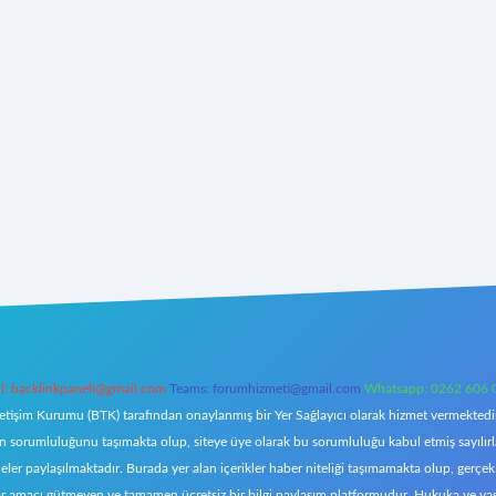
l:
backlinkpaneli@gmail.com
Teams:
forumhizmeti@gmail.com
Whatsapp: 0262 606 
letişim Kurumu (BTK) tarafından onaylanmış bir Yer Sağlayıcı olarak hizmet vermektedir.
orumluluğunu taşımakta olup, siteye üye olarak bu sorumluluğu kabul etmiş sayılırlar. 
eler paylaşılmaktadır. Burada yer alan içerikler haber niteliği taşımamakta olup, ger
z, kar amacı gütmeyen ve tamamen ücretsiz bir bilgi paylaşım platformudur. Hukuka ve y