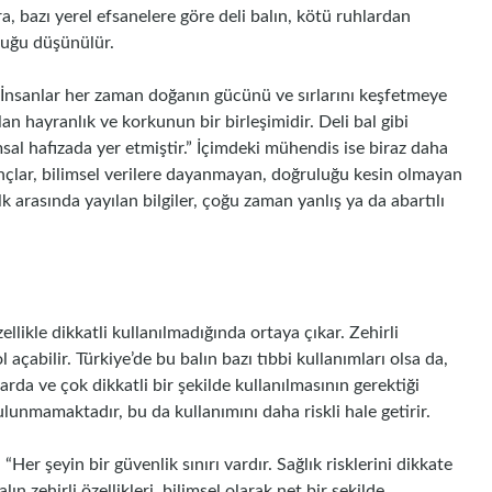
ra, bazı yerel efsanelere göre deli balın, kötü ruhlardan
uğu düşünülür.
 “İnsanlar her zaman doğanın gücünü ve sırlarını keşfetmeye
lan hayranlık ve korkunun bir birleşimidir. Deli bal gibi
l hafızada yer etmiştir.” İçimdeki mühendis ise biraz daha
inançlar, bilimsel verilere dayanmayan, doğruluğu kesin olmayan
k arasında yayılan bilgiler, çoğu zaman yanlış ya da abartılı
zellikle dikkatli kullanılmadığında ortaya çıkar. Zehirli
 açabilir. Türkiye’de bu balın bazı tıbbi kullanımları olsa da,
larda ve çok dikkatli bir şekilde kullanılmasının gerektiği
bulunmamaktadır, bu da kullanımını daha riskli hale getirir.
r şeyin bir güvenlik sınırı vardır. Sağlık risklerini dikkate
lın zehirli özellikleri, bilimsel olarak net bir şekilde