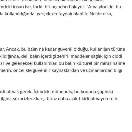
mdeki insan ise, farklı bir açından bakıyor: “Ama yine de, bu
da kullanıldığında, gerçekten faydalı olabilir. Ne de olsa,
 var. Ancak, bu balın ne kadar güvenli olduğu, kullanılan türüne
ıldığında, deli balın içerdiği zehirli maddeler sağlık için ciddi
lar ve geleneksel kullanımlar, bu balın kültürel bir miras haline
nlerin, öncelikle güvenilir kaynaklardan ve uzmanlardan bilgi
katli olmak gerek. İçimdeki mühendis, bu konuda şüpheci
ginç sürprizlere karşı biraz daha açık fikirli olmayı tercih