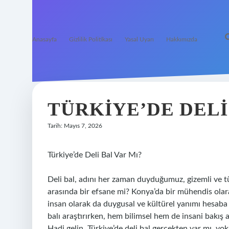
Anasayfa
Gizlilik Politikası
Yasal Uyarı
Hakkımızda
TÜRKIYE’DE DELI 
Tarih: Mayıs 7, 2026
Türkiye’de Deli Bal Var Mı?
Deli bal, adını her zaman duyduğumuz, gizemli ve tü
arasında bir efsane mi? Konya’da bir mühendis olarak
insan olarak da duygusal ve kültürel yanımı hesaba 
balı araştırırken, hem bilimsel hem de insani bakış a
Hadi gelin, Türkiye’de deli bal gerçekten var mı, yo