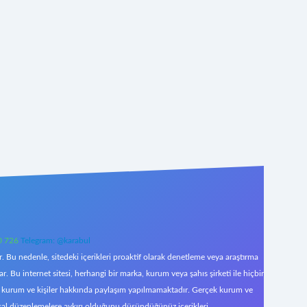
0 726
Telegram: @karabul
 Bu nedenle, sitedeki içerikleri proaktif olarak denetleme veya araştırma
Bu internet sitesi, herhangi bir marka, kurum veya şahıs şirketi ile hiçbir
çek kurum ve kişiler hakkında paylaşım yapılmamaktadır. Gerçek kurum ve
asal düzenlemelere aykırı olduğunu düşündüğünüz içerikleri,