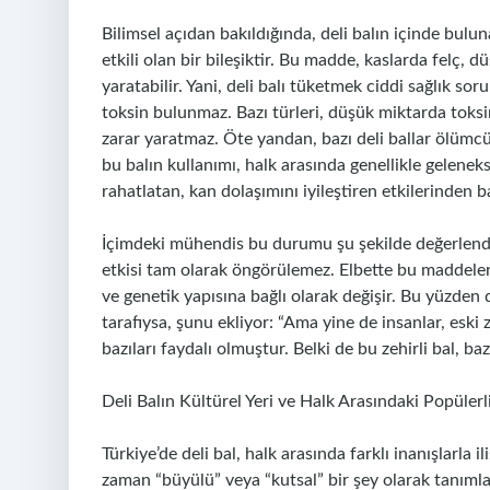
Bilimsel açıdan bakıldığında, deli balın içinde bul
etkili olan bir bileşiktir. Bu madde, kaslarda felç, 
yaratabilir. Yani, deli balı tüketmek ciddi sağlık sor
toksin bulunmaz. Bazı türleri, düşük miktarda toksin
zarar yaratmaz. Öte yandan, bazı deli ballar ölümcül
bu balın kullanımı, halk arasında genellikle geleneksel
rahatlatan, kan dolaşımını iyileştiren etkilerinden 
İçimdeki mühendis bu durumu şu şekilde değerlendiri
etkisi tam olarak öngörülemez. Elbette bu maddelerin
ve genetik yapısına bağlı olarak değişir. Bu yüzden 
tarafıysa, şunu ekliyor: “Ama yine de insanlar, eski
bazıları faydalı olmuştur. Belki de bu zehirli bal, baz
Deli Balın Kültürel Yeri ve Halk Arasındaki Popülerl
Türkiye’de deli bal, halk arasında farklı inanışlarla il
zaman “büyülü” veya “kutsal” bir şey olarak tanımlar