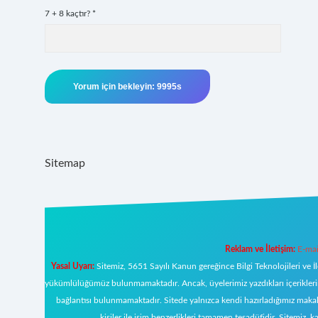
7 + 8 kaçtır?
*
Sitemap
Reklam ve İletişim:
E-mai
Yasal Uyarı:
Sitemiz, 5651 Sayılı Kanun gereğince Bilgi Teknolojileri ve İ
yükümlülüğümüz bulunmamaktadır. Ancak, üyelerimiz yazdıkları içeriklerin s
bağlantısı bulunmamaktadır. Sitede yalnızca kendi hazırladığımız makal
kişiler ile isim benzerlikleri tamamen tesadüfidir. Sitemi