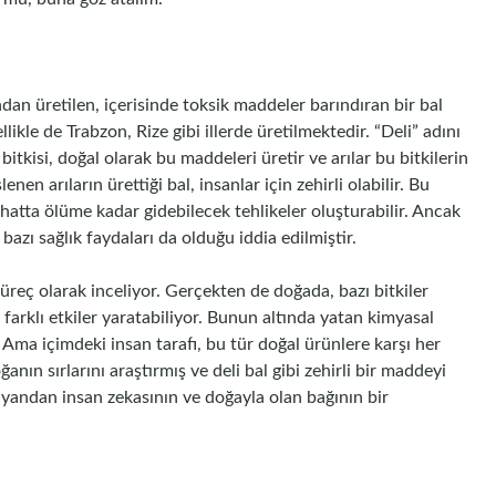
dan üretilen, içerisinde toksik maddeler barındıran bir bal
likle de Trabzon, Rize gibi illerde üretilmektedir. “Deli” adını
itkisi, doğal olarak bu maddeleri üretir ve arılar bu bitkilerin
nen arıların ürettiği bal, insanlar için zehirli olabilir. Bu
 hatta ölüme kadar gidebilecek tehlikeler oluşturabilir. Ancak
bazı sağlık faydaları da olduğu iddia edilmiştir.
üreç olarak inceliyor. Gerçekten de doğada, bazı bitkiler
de farklı etkiler yaratabiliyor. Bunun altında yatan kimyasal
. Ama içimdeki insan tarafı, bu tür doğal ürünlere karşı her
anın sırlarını araştırmış ve deli bal gibi zehirli bir maddeyi
ir yandan insan zekasının ve doğayla olan bağının bir