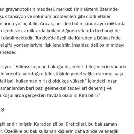
unan grayanotoksin maddesi, merkezi sinir sistemi üzerinde
düşük tansiyon ve solunum problemleri gibi ciddi etkiler
unlarına yol açabilir. Ancak, her deli balın içinde aynı miktarda
 içerir ve az miktarda kullanıldığında vücutta herhangi bir
 olabilmektedir. Türkiye’de özellikle Karadeniz Bölgesi’nde,
 şifa yöntemleriyle ilişkilendirilir. İnsanlar, deli balın mideyi
bahseder.
yor: “Bilimsel açıdan baktığında, zehirli bileşenlerin vücuda
 vücutta yarattığı etkiler, kişinin genel sağlık durumu, yaşı
deli balı kullanmanın riski oldukça yüksek.” İçimdeki insan
 zamanlardan beri bazı geleneksel tedavileri denemiş ve
ı koşullarda gerçekten faydalı olabilir. Kim bilir?”
iği
işkilendirilmiştir. Karadenizli bal üreticileri, bu balı zaman
. Özellikle bu balı kullanan kişilerin daha zinde ve enerjik