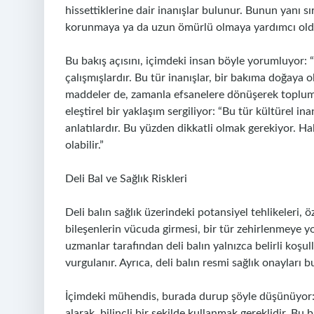
hissettiklerine dair inanışlar bulunur. Bunun yanı sı
korunmaya ya da uzun ömürlü olmaya yardımcı old
Bu bakış açısını, içimdeki insan böyle yorumluyor:
çalışmışlardır. Bu tür inanışlar, bir bakıma doğaya o
maddeler de, zamanla efsanelere dönüşerek toplumsa
eleştirel bir yaklaşım sergiliyor: “Bu tür kültürel 
anlatılardır. Bu yüzden dikkatli olmak gerekiyor. Hal
olabilir.”
Deli Bal ve Sağlık Riskleri
Deli balın sağlık üzerindeki potansiyel tehlikeleri, ö
bileşenlerin vücuda girmesi, bir tür zehirlenmeye yol
uzmanlar tarafından deli balın yalnızca belirli koşul
vurgulanır. Ayrıca, deli balın resmi sağlık onayları 
İçimdeki mühendis, burada durup şöyle düşünüyor: “He
alarak, bilinçli bir şekilde kullanmak gereklidir. Bu ba