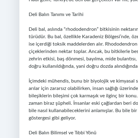
Deli Balın Tanımı ve Tarihi
Deli bal, aslında “rhododendron” bitkisinin nektarın
türüdür. Bu bal, özellikle Karadeniz Bölgesi’nde, özel
ise içerdiği toksik maddelerden alır. Rhododendron b
çiçeklerinden nektar toplar. Ancak, bu bitkilerle besle
zehrin etkisi, baş dönmesi, bayılma, mide bulantısı,
doğru kullanıldığında, yani doğru dozda alındığında 
İçimdeki mühendis, bunu bir biyolojik ve kimyasal s
arılar için zararsız olabilirken, insan sağlığı üzerin
bileşiklerin bileşimi çok karmaşık ve ilginç bir konu
zaman biraz şüpheli. İnsanlar eski çağlardan beri doğ
bile nasıl kullanabileceklerini anlamışlar. Bu bile b
göstergesi gibi geliyor.
Deli Balın Bilimsel ve Tıbbi Yönü