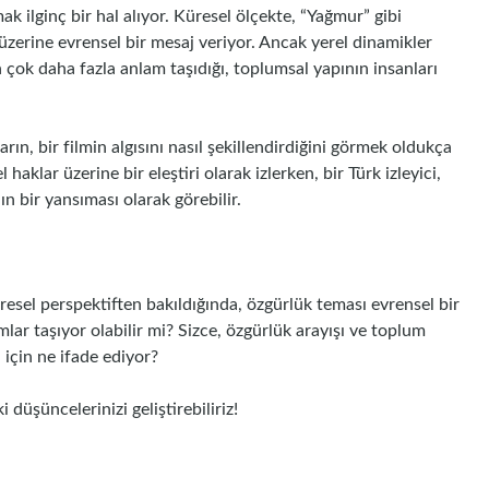
ak ilginç bir hal alıyor. Küresel ölçekte, “Yağmur” gibi
ı üzerine evrensel bir mesaj veriyor. Ancak yerel dinamikler
 çok daha fazla anlam taşıdığı, toplumsal yapının insanları
ın, bir filmin algısını nasıl şekillendirdiğini görmek oldukça
el haklar üzerine bir eleştiri olarak izlerken, bir Türk izleyici,
n bir yansıması olarak görebilir.
üresel perspektiften bakıldığında, özgürlük teması evrensel bir
lar taşıyor olabilir mi? Sizce, özgürlük arayışı ve toplum
n için ne ifade ediyor?
düşüncelerinizi geliştirebiliriz!