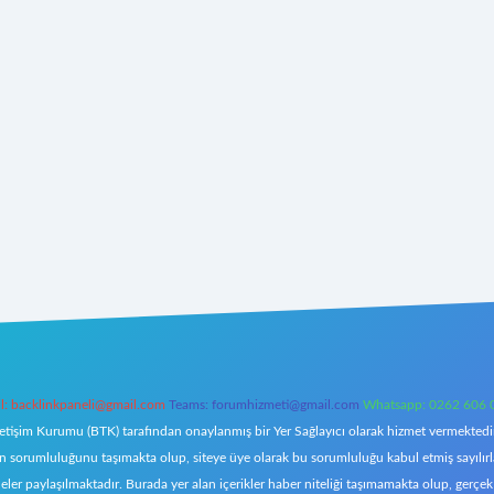
l:
backlinkpaneli@gmail.com
Teams:
forumhizmeti@gmail.com
Whatsapp: 0262 606 
letişim Kurumu (BTK) tarafından onaylanmış bir Yer Sağlayıcı olarak hizmet vermektedir.
orumluluğunu taşımakta olup, siteye üye olarak bu sorumluluğu kabul etmiş sayılırlar. 
eler paylaşılmaktadır. Burada yer alan içerikler haber niteliği taşımamakta olup, ger