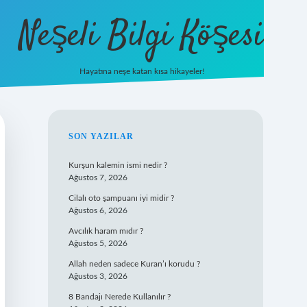
Neşeli Bilgi Köşesi
Hayatına neşe katan kısa hikayeler!
ilbet mobil giriş
SIDEBAR
SON YAZILAR
Kurşun kalemin ismi nedir ?
Ağustos 7, 2026
Cilalı oto şampuanı iyi midir ?
Ağustos 6, 2026
Avcılık haram mıdır ?
Ağustos 5, 2026
Allah neden sadece Kuran’ı korudu ?
Ağustos 3, 2026
8 Bandajı Nerede Kullanılır ?