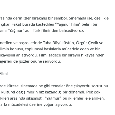
ında derin izler bırakmış bir sembol. Sinemada ise, özellikle
çıkar. Fakat burada kastedilen “Yağmur filmi” belirli bir
pımı “Yağmur” adlı Türk filminden bahsediyoruz.
netilen ve başrollerinde Tuba Büyüküstün, Özgür Çevik ve
 Filmin konusu, toplumsal baskılarla mücadele eden ve bir
kayesini anlatıyordu. Film, sadece bir bireyin hikayesinden
ğerleri de gözler önüne seriyordu.
Filmi
emde küresel sinemada ne gibi temalar öne çıkıyordu sorusunu
ve kültürel değişimlerin hız kazandığı bir dönemdi. Pek çok
eri arasında sıkışmıştı. “Yağmur”, bu ikilemleri ele alırken,
larla mücadelesi üzerine yoğunlaşıyordu.