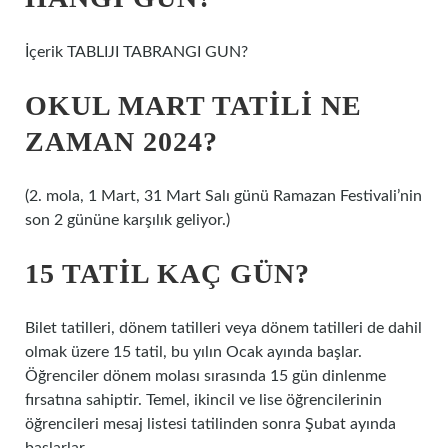
İçerik TABLIJI TABRANGI GUN?
OKUL MART TATILI NE
ZAMAN 2024?
(2. mola, 1 Mart, 31 Mart Salı günü Ramazan Festivali’nin
son 2 gününe karşılık geliyor.)
15 TATIL KAÇ GÜN?
Bilet tatilleri, dönem tatilleri veya dönem tatilleri de dahil
olmak üzere 15 tatil, bu yılın Ocak ayında başlar.
Öğrenciler dönem molası sırasında 15 gün dinlenme
fırsatına sahiptir. Temel, ikincil ve lise öğrencilerinin
öğrencileri mesaj listesi tatilinden sonra Şubat ayında