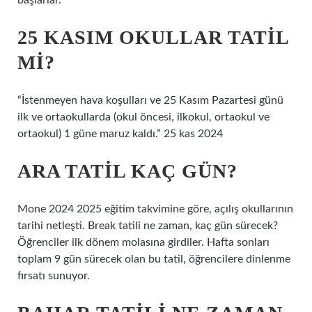
başlarlar.
25 KASIM OKULLAR TATIL
MI?
“İstenmeyen hava koşulları ve 25 Kasım Pazartesi günü
ilk ve ortaokullarda (okul öncesi, ilkokul, ortaokul ve
ortaokul) 1 güne maruz kaldı.” 25 kas 2024
ARA TATIL KAÇ GÜN?
Mone 2024 2025 eğitim takvimine göre, açılış okullarının
tarihi netleşti. Break tatili ne zaman, kaç gün sürecek?
Öğrenciler ilk dönem molasına girdiler. Hafta sonları
toplam 9 gün sürecek olan bu tatil, öğrencilere dinlenme
fırsatı sunuyor.