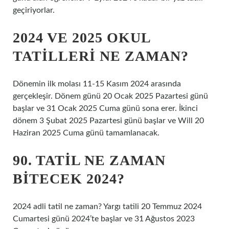
geçiriyorlar.
2024 VE 2025 OKUL
TATILLERI NE ZAMAN?
Dönemin ilk molası 11-15 Kasım 2024 arasında
gerçekleşir. Dönem günü 20 Ocak 2025 Pazartesi günü
başlar ve 31 Ocak 2025 Cuma günü sona erer. İkinci
dönem 3 Şubat 2025 Pazartesi günü başlar ve Will 20
Haziran 2025 Cuma günü tamamlanacak.
90. TATIL NE ZAMAN
BITECEK 2024?
2024 adli tatil ne zaman? Yargı tatili 20 Temmuz 2024
Cumartesi günü 2024’te başlar ve 31 Ağustos 2023