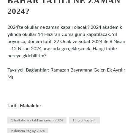
BAHAR TATILI NE ZAMAN
2024?
2024’te okullar ne zaman kapalı olacak? 2024 akademik
yılında okullar 14 Haziran Cuma günü kapatılacak. Yıl
boyunca, dönem tatili 22 Ocak ve Şubat 2024 ile 8 Nisan
– 12 Nisan 2024 arasında gerçekleşecek. Hangi tatile
nereye gidebilirim?
Tavsiyeli Bağlantılar:
Ramazan Bayramına Gelen Ek Ayrılır
Mı
Tarih:
Makaleler
1 haftalık ara tatil ne zaman 2024
15 tatil kaç gün
2 dönem kaç ay 2024