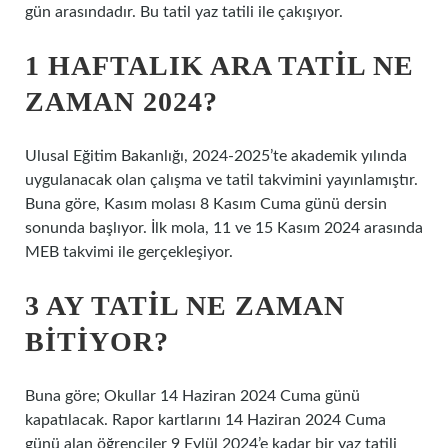
gün arasındadır. Bu tatil yaz tatili ile çakışıyor.
1 HAFTALIK ARA TATIL NE
ZAMAN 2024?
Ulusal Eğitim Bakanlığı, 2024-2025’te akademik yılında
uygulanacak olan çalışma ve tatil takvimini yayınlamıştır.
Buna göre, Kasım molası 8 Kasım Cuma günü dersin
sonunda başlıyor. İlk mola, 11 ve 15 Kasım 2024 arasında
MEB takvimi ile gerçekleşiyor.
3 AY TATIL NE ZAMAN
BITIYOR?
Buna göre; Okullar 14 Haziran 2024 Cuma günü
kapatılacak. Rapor kartlarını 14 Haziran 2024 Cuma
günü alan öğrenciler 9 Eylül 2024’e kadar bir yaz tatili