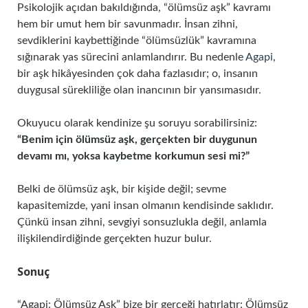
Psikolojik açıdan bakıldığında, “ölümsüz aşk” kavramı
hem bir umut hem bir savunmadır. İnsan zihni,
sevdiklerini kaybettiğinde “ölümsüzlük” kavramına
sığınarak yas sürecini anlamlandırır. Bu nedenle
Agapi
,
bir aşk hikâyesinden çok daha fazlasıdır; o, insanın
duygusal sürekliliğe olan inancının bir yansımasıdır.
Okuyucu olarak kendinize şu soruyu sorabilirsiniz:
“Benim için ölümsüz aşk, gerçekten bir duygunun
devamı mı, yoksa kaybetme korkumun sesi mi?”
Belki de ölümsüz aşk, bir kişide değil; sevme
kapasitemizde, yani insan olmanın kendisinde saklıdır.
Çünkü insan zihni, sevgiyi sonsuzlukla değil, anlamla
ilişkilendirdiğinde gerçekten huzur bulur.
Sonuç
“Agapi: Ölümsüz Aşk” bize bir gerçeği hatırlatır: Ölümsüz