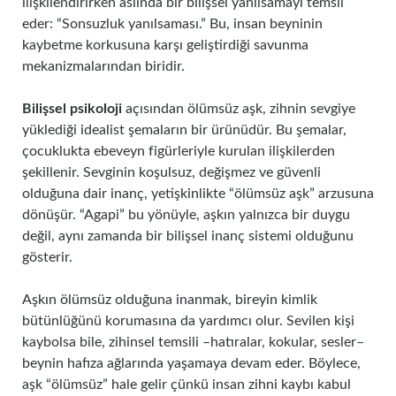
ilişkilendirirken aslında bir bilişsel yanılsamayı temsil
eder: “Sonsuzluk yanılsaması.” Bu, insan beyninin
kaybetme korkusuna karşı geliştirdiği savunma
mekanizmalarından biridir.
Bilişsel psikoloji
açısından ölümsüz aşk, zihnin sevgiye
yüklediği idealist şemaların bir ürünüdür. Bu şemalar,
çocuklukta ebeveyn figürleriyle kurulan ilişkilerden
şekillenir. Sevginin koşulsuz, değişmez ve güvenli
olduğuna dair inanç, yetişkinlikte “ölümsüz aşk” arzusuna
dönüşür. “Agapi” bu yönüyle, aşkın yalnızca bir duygu
değil, aynı zamanda bir bilişsel inanç sistemi olduğunu
gösterir.
Aşkın ölümsüz olduğuna inanmak, bireyin kimlik
bütünlüğünü korumasına da yardımcı olur. Sevilen kişi
kaybolsa bile, zihinsel temsili –hatıralar, kokular, sesler–
beynin hafıza ağlarında yaşamaya devam eder. Böylece,
aşk “ölümsüz” hale gelir çünkü insan zihni kaybı kabul