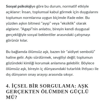
Sosyal psikoloji
ye göre bu durum, normatif etkiyle
açıklanır: İnsan, toplumsal kabul görmek için duygularını
toplumun normlarına uygun biçimde ifade eder. Bu
yüzden aşkın bitmesi “ayıp” veya “eksiklik” olarak
algılanır. “Agapi”nin anlatısı, bireyin kendi duygusal
gerçekliğiyle sosyal beklentiler arasındaki çatışmayı
görünür kılar.
Bu bağlamda ölümsüz aşk, bazen bir “aidiyet sembolü”
haline gelir. Aşkı sürdürmek, sevgiliyi değil; toplumun
gözündeki kimliği korumak anlamına gelebilir. Böylece
ölümsüz aşk, bireyin iç dünyasındaki tutarlılık ihtiyacı ile
dış dünyanın onay arayışı arasında sıkışır.
4. İÇSEL BIR SORGULAMA: AŞK
GERÇEKTEN ÖLÜMDEN GÜÇLÜ
MÜ?