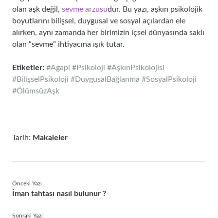
olan aşk değil,
sevme arzusu
dur. Bu yazı, aşkın psikolojik
boyutlarını bilişsel, duygusal ve sosyal açılardan ele
alırken, aynı zamanda her birimizin içsel dünyasında saklı
olan “sevme” ihtiyacına ışık tutar.
Etiketler:
#Agapi #Psikoloji #AşkınPsikolojisi
#BilişselPsikoloji #DuygusalBağlanma #SosyalPsikoloji
#ÖlümsüzAşk
Tarih:
Makaleler
Önceki Yazı
İman tahtası nasıl bulunur ?
Sonraki Yazı