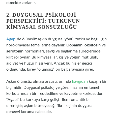
etmekte zorlanır.
2. DUYGUSAL PSIKOLOJI
PERSPEKTIFI: TUTKUNUN
KIMYASAL SONSUZLUĞU
Agapi
’de ölümsüz aşkın duygusal yönü, tutku ve bağlılığın
nörokimyasal temellerine dayanır.
Dopamin
,
oksitosin
ve
serotonin
hormonları, sevgi ve bağlanma süreçlerinde
kilit rol oynar. Bu kimyasallar, kişiye yoğun mutluluk,
aidiyet ve huzur hissi verir. Ancak bu hisler geçici
olduğunda, birey “ölümsüz” bir bağ arayışına girer.
Aşkın ölümsüz olması arzusu, aslında
kaygıdan
kaçışın bir
biçimidir. Duygusal psikolojiye göre, insanın en temel
korkularından biri reddedilme ve kaybetme korkusudur.
“Agapi” bu korkuya karşı geliştirilen romantik bir
direniştir; aşkın bitmeyeceği fikri, kişinin duygusal
dengeyi koruma çabasıdır.