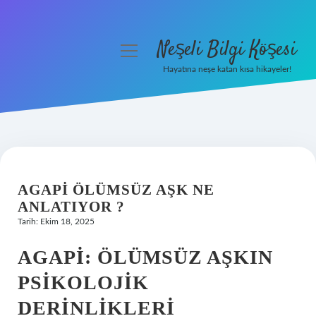
Neşeli Bilgi Köşesi
menüyü
aç
Hayatına neşe katan kısa hikayeler!
Anasayfa
Gizlilik Politikası
Yasal Uyarı
AGAPI ÖLÜMSÜZ AŞK NE
Hakkımızda
ANLATIYOR ?
Tarih: Ekim 18, 2025
AGAPI: ÖLÜMSÜZ AŞKIN
PSIKOLOJIK
DERINLIKLERI