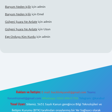
Baryum Neden Içilir
için
admin
Baryum Neden Içilir
için
Emel
Gülşeni Şuara Ne Anlatır
için
admin
Gülşeni Şuara Ne Anlatır
için
Uzun
Ege Orduyu Kim Kurdu
için
admin
et mobil giriş
Reklam ve İletişim:
E-mail:
backlinkpaneli@gmail.com
Teams:
forumhizmeti@gmail.com
Whatsapp: 0262 606 0 726
Telegram: @karabul
Yasal Uyarı:
Sitemiz, 5651 Sayılı Kanun gereğince Bilgi Teknolojileri ve
İletişim Kurumu (BTK) tarafından onaylanmış bir Yer Sağlayıcı olarak