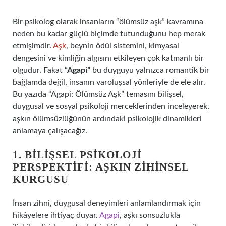
Bir psikolog olarak insanların “ölümsüz aşk” kavramına
neden bu kadar güçlü biçimde tutunduğunu hep merak
etmişimdir.
Aşk
, beynin ödül sistemini, kimyasal
dengesini ve kimliğin algısını etkileyen çok katmanlı bir
olgudur. Fakat
“Agapi”
bu duyguyu yalnızca romantik bir
bağlamda değil, insanın varoluşsal yönleriyle de ele alır.
Bu yazıda “Agapi: Ölümsüz Aşk” temasını bilişsel,
duygusal ve sosyal psikoloji merceklerinden inceleyerek,
aşkın ölümsüzlüğünün ardındaki psikolojik dinamikleri
anlamaya çalışacağız.
1. BILIŞSEL PSIKOLOJI
PERSPEKTIFI: AŞKIN ZIHINSEL
KURGUSU
İnsan zihni, duygusal deneyimleri anlamlandırmak için
hikâyelere ihtiyaç duyar.
Agapi
, aşkı sonsuzlukla