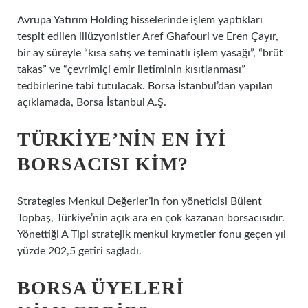
Avrupa Yatırım Holding hisselerinde işlem yaptıkları
tespit edilen illüzyonistler Aref Ghafouri ve Eren Çayır,
bir ay süreyle “kısa satış ve teminatlı işlem yasağı”, “brüt
takas” ve “çevrimiçi emir iletiminin kısıtlanması”
tedbirlerine tabi tutulacak. Borsa İstanbul’dan yapılan
açıklamada, Borsa İstanbul A.Ş.
TÜRKIYE’NIN EN IYI
BORSACISI KIM?
Strategies Menkul Değerler’in fon yöneticisi Bülent
Topbaş, Türkiye’nin açık ara en çok kazanan borsacısıdır.
Yönettiği A Tipi stratejik menkul kıymetler fonu geçen yıl
yüzde 202,5 ​​getiri sağladı.
BORSA ÜYELERI