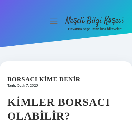
Neşeli Bilgi Köşesi
menüyü
aç
Hayatına neşe katan kısa hikayeler!
Anasayfa
Gizlilik Politikası
Yasal Uyarı
BORSACI KIME DENIR
Hakkımızda
Tarih: Ocak 7, 2025
KIMLER BORSACI
OLABILIR?