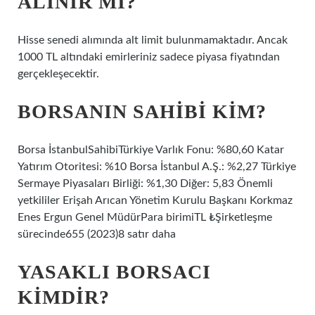
ALINIR MI?
Hisse senedi alımında alt limit bulunmamaktadır. Ancak
1000 TL altındaki emirleriniz sadece piyasa fiyatından
gerçekleşecektir.
BORSANIN SAHIBI KIM?
Borsa İstanbulSahibiTürkiye Varlık Fonu: %80,60 Katar
Yatırım Otoritesi: %10 Borsa İstanbul A.Ş.: %2,27 Türkiye
Sermaye Piyasaları Birliği: %1,30 Diğer: 5,83 Önemli
yetkililer Erişah Arıcan Yönetim Kurulu Başkanı Korkmaz
Enes Ergun Genel MüdürPara birimiTL ₺Şirketleşme
sürecinde655 (2023)8 satır daha
YASAKLI BORSACI
KIMDIR?