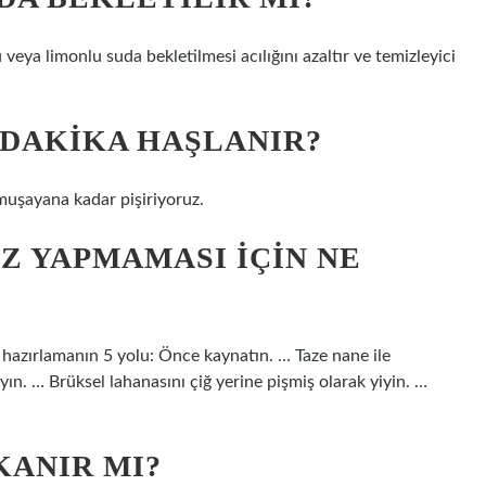
u veya limonlu suda bekletilmesi acılığını azaltır ve temizleyici
DAKIKA HAŞLANIR?
muşayana kadar pişiriyoruz.
Z YAPMAMASI IÇIN NE
n hazırlamanın 5 yolu: Önce kaynatın. … Taze nane ile
ın. … Brüksel lahanasını çiğ yerine pişmiş olarak yiyin. …
KANIR MI?