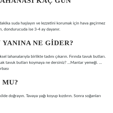
LAHANASI KAÇ GÜN
dakika suda haşlayın ve lezzetini korumak için hava geçirmez
n, dondurucuda ise 3-4 ay dayanır.
 YANINA NE GIDER?
l lahanalarıyla birlikte tadını çıkarın. Fırında tavuk butları.
umuşak tavuk butları koymaya ne dersiniz? …Mantar yemeği. …
rbası
 MU?
ilde doğrayın. Tavaya yağı koyup kızdırın. Sonra soğanları