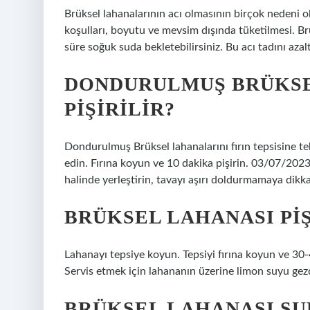
Brüksel lahanalarının acı olmasının birçok nedeni olab
koşulları, boyutu ve mevsim dışında tüketilmesi. Br
süre soğuk suda bekletebilirsiniz. Bu acı tadını azal
DONDURULMUŞ BRÜKSE
PIŞIRILIR?
Dondurulmuş Brüksel lahanalarını fırın tepsisine te
edin. Fırına koyun ve 10 dakika pişirin. 03/07/2023
halinde yerleştirin, tavayı aşırı doldurmamaya dikka
BRÜKSEL LAHANASI PIŞ
Lahanayı tepsiye koyun. Tepsiyi fırına koyun ve 30-4
Servis etmek için lahananın üzerine limon suyu gezd
BRÜKSEL LAHANASI SU