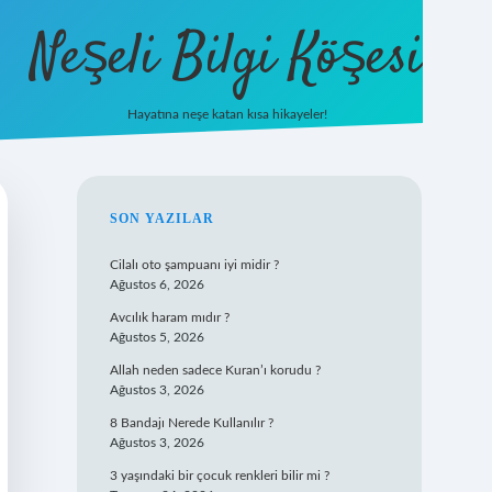
Neşeli Bilgi Köşesi
Hayatına neşe katan kısa hikayeler!
ilbet mobil 
SIDEBAR
SON YAZILAR
Cilalı oto şampuanı iyi midir ?
Ağustos 6, 2026
Avcılık haram mıdır ?
Ağustos 5, 2026
Allah neden sadece Kuran’ı korudu ?
Ağustos 3, 2026
8 Bandajı Nerede Kullanılır ?
Ağustos 3, 2026
3 yaşındaki bir çocuk renkleri bilir mi ?