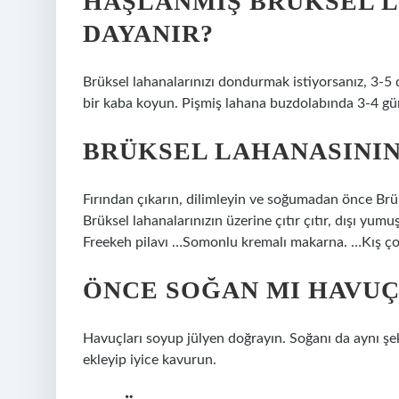
HAŞLANMIŞ BRÜKSEL 
DAYANIR?
Brüksel lahanalarınızı dondurmak istiyorsanız, 3-5 
bir kaba koyun. Pişmiş lahana buzdolabında 3-4 gü
BRÜKSEL LAHANASININ
Fırından çıkarın, dilimleyin ve soğumadan önce Brükse
Brüksel lahanalarınızın üzerine çıtır çıtır, dışı y
Freekeh pilavı …Somonlu kremalı makarna. …Kış ço
ÖNCE SOĞAN MI HAVUÇ
Havuçları soyup jülyen doğrayın. Soğanı da aynı şek
ekleyip iyice kavurun.