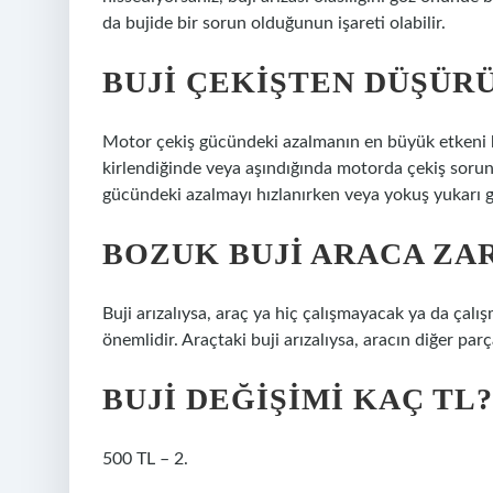
da bujide bir sorun olduğunun işareti olabilir.
BUJI ÇEKIŞTEN DÜŞÜR
Motor çekiş gücündeki azalmanın en büyük etkeni b
kirlendiğinde veya aşındığında motorda çekiş sorunl
gücündeki azalmayı hızlanırken veya yokuş yukarı g
BOZUK BUJI ARACA ZAR
Buji arızalıysa, araç ya hiç çalışmayacak ya da çalış
önemlidir. Araçtaki buji arızalıysa, aracın diğer par
BUJI DEĞIŞIMI KAÇ TL?
500 TL – 2.