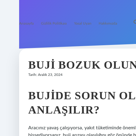
Anasayfa
Gizlilik Politikası
Yasal Uyarı
Hakkımızda
BUJI BOZUK OLU
Tarih: Aralık 23, 2024
BUJIDE SORUN O
ANLAŞILIR?
Aracınız yavaş çalışıyorsa, yakıt tüketiminde önemli
hissediyorsanız, buji arızası olasılığını göz önünde