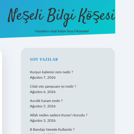
Neşeli Bilgi Köşesi
Hayatına neşe katan kısa hikayeler!
ilbet mobi
SIDEBAR
SON YAZILAR
Kurşun kalemin ismi nedir ?
Ağustos 7, 2026
Cilalı oto şampuanı iyi midir ?
Ağustos 6, 2026
Avcılık haram mıdır ?
Ağustos 5, 2026
Allah neden sadece Kuran’ı korudu ?
Ağustos 3, 2026
8 Bandajı Nerede Kullanılır ?