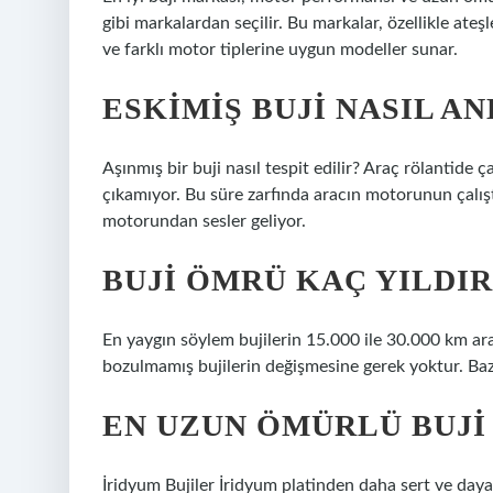
gibi markalardan seçilir. Bu markalar, özellikle ate
ve farklı motor tiplerine uygun modeller sunar.
ESKIMIŞ BUJI NASIL AN
Aşınmış bir buji nasıl tespit edilir? Araç rölantide 
çıkamıyor. Bu süre zarfında aracın motorunun çalışt
motorundan sesler geliyor.
BUJI ÖMRÜ KAÇ YILDIR
En yaygın söylem bujilerin 15.000 ile 30.000 km ara
bozulmamış bujilerin değişmesine gerek yoktur. Bazı
EN UZUN ÖMÜRLÜ BUJI
İridyum Bujiler İridyum platinden daha sert ve daya