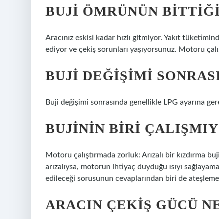
BUJI ÖMRÜNÜN BITTIĞI
Aracınız eskisi kadar hızlı gitmiyor. Yakıt tüketimin
ediyor ve çekiş sorunları yaşıyorsunuz. Motoru çalış
BUJI DEĞIŞIMI SONRAS
Buji değişimi sonrasında genellikle LPG ayarına ger
BUJININ BIRI ÇALIŞMI
Motoru çalıştırmada zorluk: Arızalı bir kızdırma bu
arızalıysa, motorun ihtiyaç duyduğu ısıyı sağlayamaz
edileceği sorusunun cevaplarından biri de ateşleme 
ARACIN ÇEKIŞ GÜCÜ N