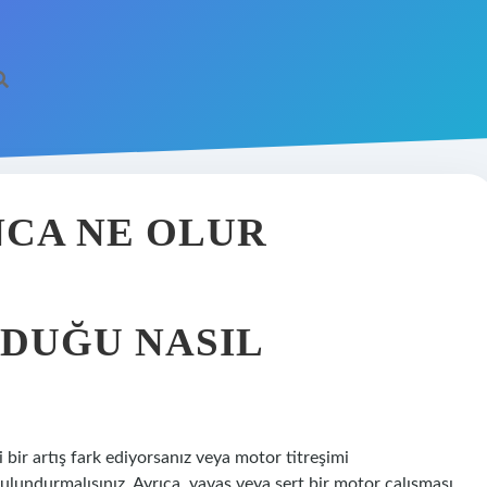
NCA NE OLUR
LDUĞU NASIL
 bir artış fark ediyorsanız veya motor titreşimi
 bulundurmalısınız. Ayrıca, yavaş veya sert bir motor çalışması