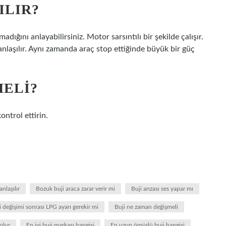
ILIR?
ığını anlayabilirsiniz. Motor sarsıntılı bir şekilde çalışır.
nlaşılır. Aynı zamanda araç stop ettiğinde büyük bir güç
MELI?
ntrol ettirin.
anlaşılır
Bozuk buji araca zarar verir mi
Buji arızası ses yapar mı
i değişimi sonrası LPG ayarı gerekir mi
Buji ne zaman değişmeli
 olur
En iyi buji markası hangisi
En uzun ömürlü buji hangisi