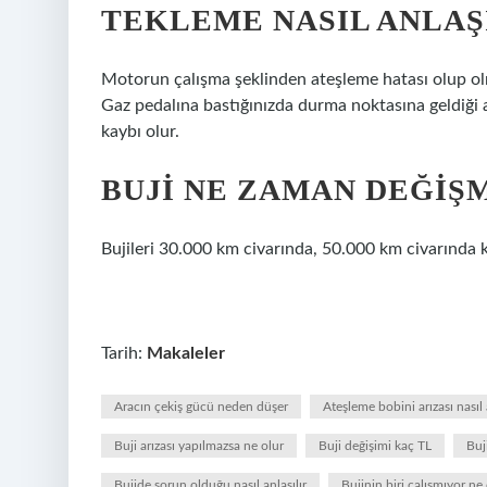
TEKLEME NASIL ANLAŞ
Motorun çalışma şeklinden ateşleme hatası olup olmad
Gaz pedalına bastığınızda durma noktasına geldiği a
kaybı olur.
BUJI NE ZAMAN DEĞIŞ
Bujileri 30.000 km civarında, 50.000 km civarında ko
Tarih:
Makaleler
Aracın çekiş gücü neden düşer
Ateşleme bobini arızası nasıl 
Buji arızası yapılmazsa ne olur
Buji değişimi kaç TL
Buj
Bujide sorun olduğu nasıl anlaşılır
Bujinin biri çalışmıyor ne