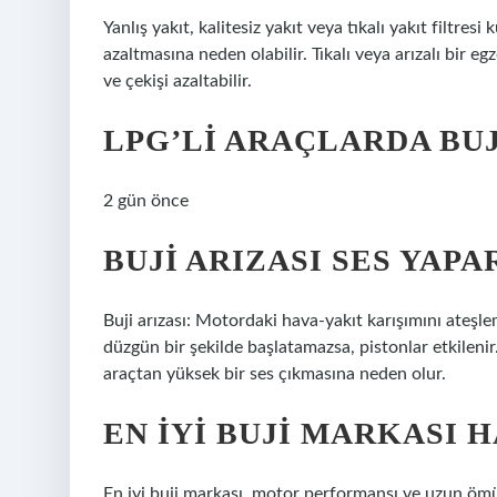
Yanlış yakıt, kalitesiz yakıt veya tıkalı yakıt filtre
azaltmasına neden olabilir. Tıkalı veya arızalı bir 
ve çekişi azaltabilir.
LPG’LI ARAÇLARDA BUJ
2 gün önce
BUJI ARIZASI SES YAPA
Buji arızası: Motordaki hava-yakıt karışımını ateşl
düzgün bir şekilde başlatamazsa, pistonlar etkilenir.
araçtan yüksek bir ses çıkmasına neden olur.
EN IYI BUJI MARKASI H
En iyi buji markası, motor performansı ve uzun öm