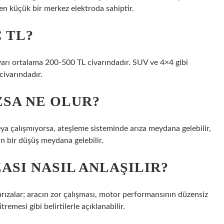
iren küçük bir merkez elektroda sahiptir.
 TL?
yarı ortalama 200-500 TL civarındadır. SUV ve 4×4 gibi
civarındadır.
ZSA NE OLUR?
eya çalışmıyorsa, ateşleme sisteminde arıza meydana gelebilir,
gin bir düşüş meydana gelebilir.
ASI NASIL ANLAŞILIR?
arızalar; aracın zor çalışması, motor performansının düzensiz
remesi gibi belirtilerle açıklanabilir.