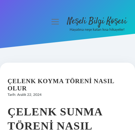
Neşeli Bilgi Köşesi
menüyü
aç
Hayatına neşe katan kısa hikayeler!
Anasayfa
Gizlilik Politikası
Yasal Uyarı
ÇELENK KOYMA TÖRENI NASIL
Hakkımızda
OLUR
Tarih: Aralık 22, 2024
ÇELENK SUNMA
TÖRENI NASIL