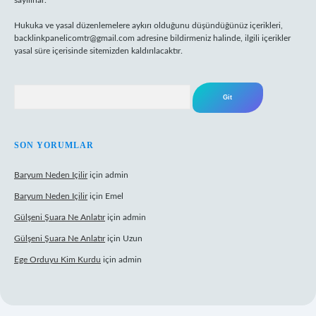
sayılırlar.
Hukuka ve yasal düzenlemelere aykırı olduğunu düşündüğünüz içerikleri,
backlinkpanelicomtr@gmail.com
adresine bildirmeniz halinde, ilgili içerikler
yasal süre içerisinde sitemizden kaldırılacaktır.
Arama
SON YORUMLAR
Baryum Neden Içilir
için
admin
Baryum Neden Içilir
için
Emel
Gülşeni Şuara Ne Anlatır
için
admin
Gülşeni Şuara Ne Anlatır
için
Uzun
Ege Orduyu Kim Kurdu
için
admin