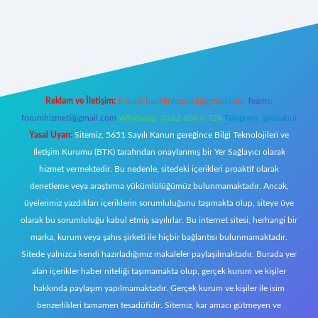
l giriş
Reklam ve İletişim:
E-mail:
backlinkpaneli@gmail.com
Teams:
forumhizmeti@gmail.com
Whatsapp: 0262 606 0 726
Telegram: @karabul
Yasal Uyarı:
Sitemiz, 5651 Sayılı Kanun gereğince Bilgi Teknolojileri ve
İletişim Kurumu (BTK) tarafından onaylanmış bir Yer Sağlayıcı olarak
hizmet vermektedir. Bu nedenle, sitedeki içerikleri proaktif olarak
denetleme veya araştırma yükümlülüğümüz bulunmamaktadır. Ancak,
üyelerimiz yazdıkları içeriklerin sorumluluğunu taşımakta olup, siteye üye
olarak bu sorumluluğu kabul etmiş sayılırlar. Bu internet sitesi, herhangi bir
marka, kurum veya şahıs şirketi ile hiçbir bağlantısı bulunmamaktadır.
Sitede yalnızca kendi hazırladığımız makaleler paylaşılmaktadır. Burada yer
alan içerikler haber niteliği taşımamakta olup, gerçek kurum ve kişiler
hakkında paylaşım yapılmamaktadır. Gerçek kurum ve kişiler ile isim
benzerlikleri tamamen tesadüfidir. Sitemiz, kar amacı gütmeyen ve