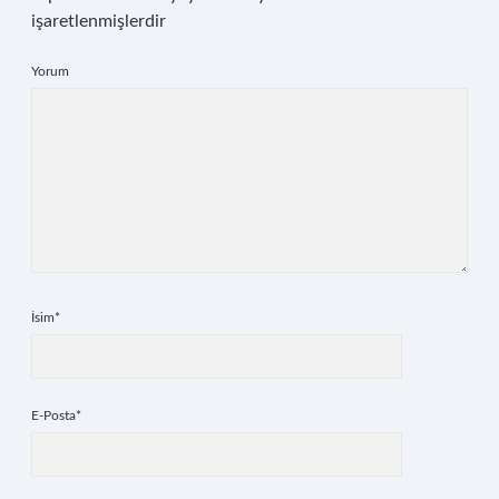
işaretlenmişlerdir
Yorum
İsim*
E-Posta*