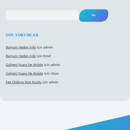
Arama
SON YORUMLAR
Baryum Neden Içilir
için
admin
Baryum Neden Içilir
için
Emel
Gülşeni Şuara Ne Anlatır
için
admin
Gülşeni Şuara Ne Anlatır
için
Uzun
Ege Orduyu Kim Kurdu
için
admin
bil giriş