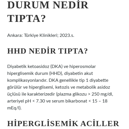
DURUM NEDIR
TIPTA?
Ankara: Türkiye Klinikleri; 2023.s.
HHD NEDIR TIPTA?
Diyabetik ketoasidoz (DKA) ve hiperosmolar
hiperglisemik durum (HHD), diyabetin akut
komplikasyonlarıdır. DKA genellikle tip 1 diyabette
görülür ve hiperglisemi, ketozis ve metabolik asidoz
üçlüsü ile karakterizedir (plazma glikozu > 250 mg/dl,
arteriyel pH < 7.30 ve serum bikarbonat < 15 – 18
mEq/l).
HIPERGLISEMIK ACILLER