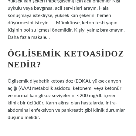
Yüksek kan şekeri (hiperglisemi) için acil önlemler Kişi
uykulu veya baygınsa, acil servisleri arayın. Hala
konuşmaya istekliyse, yüksek kan şekerini hemen
düşürmesini isteyin. … Mümkünse, keton testi yapın.
Kişinin bol su içmesi önemlidir. Kişiyi yalnız bırakmayın.
Daha fazla makale…
ÖGLISEMIK KETOASIDOZ
NEDIR?
Öglisemik diyabetik ketoasidoz (EDKA), yüksek anyon
açığı (AAA) metabolik asidozu, ketonemi veya ketonüri
ve normal kan glikoz seviyelerini <200 mg/dL içeren
klinik bir üçlüdür. Karın ağrısı olan hastalarda, intra-
abdominal enfeksiyon ve pankreatit gibi klinik durumlar
düşünülmelidir.