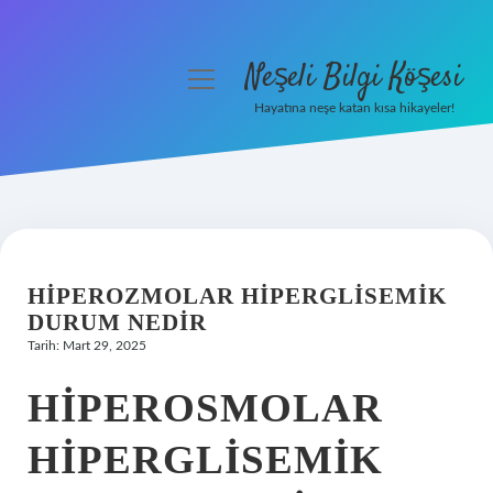
Neşeli Bilgi Köşesi
menüyü
aç
Hayatına neşe katan kısa hikayeler!
Anasayfa
Gizlilik Politikası
Yasal Uyarı
HIPEROZMOLAR HIPERGLISEMIK
Hakkımızda
DURUM NEDIR
Tarih: Mart 29, 2025
HIPEROSMOLAR
HIPERGLISEMIK