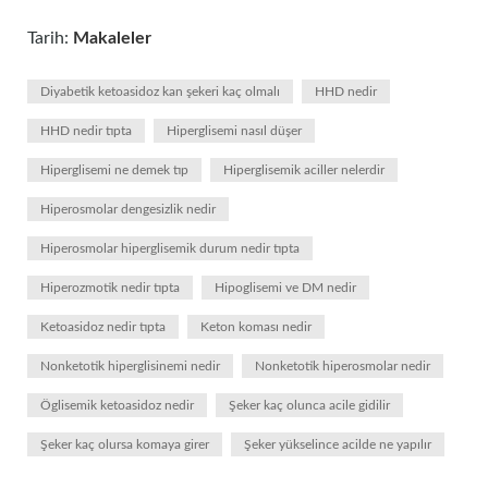
Tarih:
Makaleler
Diyabetik ketoasidoz kan şekeri kaç olmalı
HHD nedir
HHD nedir tıpta
Hiperglisemi nasıl düşer
Hiperglisemi ne demek tıp
Hiperglisemik aciller nelerdir
Hiperosmolar dengesizlik nedir
Hiperosmolar hiperglisemik durum nedir tıpta
Hiperozmotik nedir tıpta
Hipoglisemi ve DM nedir
Ketoasidoz nedir tıpta
Keton koması nedir
Nonketotik hiperglisinemi nedir
Nonketotik hiperosmolar nedir
Öglisemik ketoasidoz nedir
Şeker kaç olunca acile gidilir
Şeker kaç olursa komaya girer
Şeker yükselince acilde ne yapılır