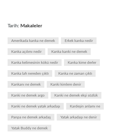
Tarih:
Makaleler
Amerikada kanka ne demek
Erkek kanka nedir
Kanka açılımı nedir
Kanka kanki ne demek
Kanka kelimesinin kökü nedir
Kanka kime derler
Kanka lafı nereden çıktı
Kanka ne zaman çıktı
Kankanı ne demek
Kanki kimlere denir
Kanki ne demek argo
Kanki ne demek ekşi sözlük
Kanki ne demek yatak arkadaşı
Kardeşin anlamı ne
Panpa ne demek arkadaş
Yatak arkadaşı ne denir
Yatak Buddy ne demek