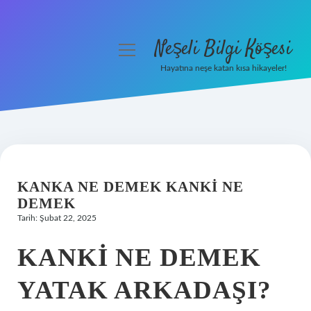
Neşeli Bilgi Köşesi
menüyü
aç
Hayatına neşe katan kısa hikayeler!
Anasayfa
Gizlilik Politikası
Yasal Uyarı
KANKA NE DEMEK KANKI NE
Hakkımızda
DEMEK
Tarih: Şubat 22, 2025
KANKI NE DEMEK
YATAK ARKADAŞI?