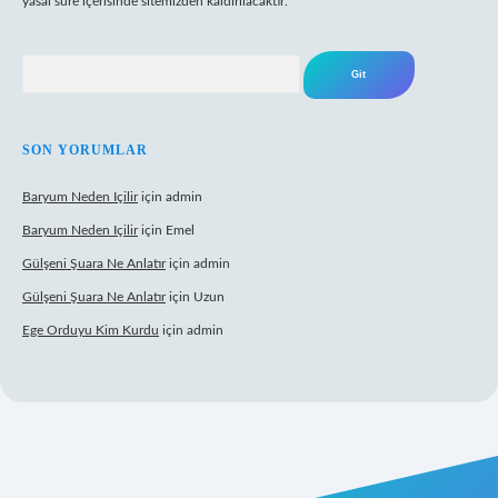
yasal süre içerisinde sitemizden kaldırılacaktır.
Arama
SON YORUMLAR
Baryum Neden Içilir
için
admin
Baryum Neden Içilir
için
Emel
Gülşeni Şuara Ne Anlatır
için
admin
Gülşeni Şuara Ne Anlatır
için
Uzun
Ege Orduyu Kim Kurdu
için
admin
ilbet mobil giriş