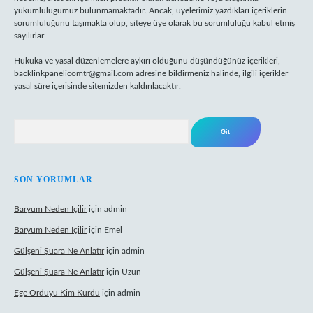
yükümlülüğümüz bulunmamaktadır. Ancak, üyelerimiz yazdıkları içeriklerin
sorumluluğunu taşımakta olup, siteye üye olarak bu sorumluluğu kabul etmiş
sayılırlar.
Hukuka ve yasal düzenlemelere aykırı olduğunu düşündüğünüz içerikleri,
backlinkpanelicomtr@gmail.com
adresine bildirmeniz halinde, ilgili içerikler
yasal süre içerisinde sitemizden kaldırılacaktır.
Arama
SON YORUMLAR
Baryum Neden Içilir
için
admin
Baryum Neden Içilir
için
Emel
Gülşeni Şuara Ne Anlatır
için
admin
Gülşeni Şuara Ne Anlatır
için
Uzun
Ege Orduyu Kim Kurdu
için
admin