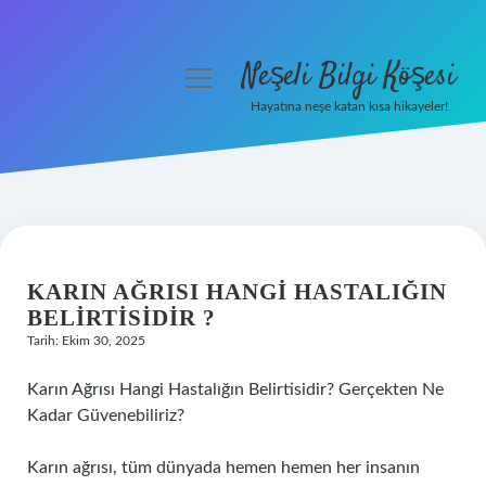
Neşeli Bilgi Köşesi
menüyü
aç
Hayatına neşe katan kısa hikayeler!
Anasayfa
Gizlilik Politikası
Yasal Uyarı
KARIN AĞRISI HANGI HASTALIĞIN
Hakkımızda
BELIRTISIDIR ?
Tarih: Ekim 30, 2025
Karın Ağrısı Hangi Hastalığın Belirtisidir? Gerçekten Ne
Kadar Güvenebiliriz?
Karın ağrısı, tüm dünyada hemen hemen her insanın