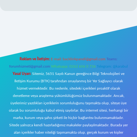
lbet mobil giriş
Reklam ve İletişim:
E-mail:
backlinkpaneli@gmail.com
Teams:
forumhizmeti@gmail.com
Whatsapp: 0262 606 0 726
Telegram: @karabul
Yasal Uyarı:
Sitemiz, 5651 Sayılı Kanun gereğince Bilgi Teknolojileri ve
İletişim Kurumu (BTK) tarafından onaylanmış bir Yer Sağlayıcı olarak
hizmet vermektedir. Bu nedenle, sitedeki içerikleri proaktif olarak
denetleme veya araştırma yükümlülüğümüz bulunmamaktadır. Ancak,
üyelerimiz yazdıkları içeriklerin sorumluluğunu taşımakta olup, siteye üye
olarak bu sorumluluğu kabul etmiş sayılırlar. Bu internet sitesi, herhangi bir
marka, kurum veya şahıs şirketi ile hiçbir bağlantısı bulunmamaktadır.
Sitede yalnızca kendi hazırladığımız makaleler paylaşılmaktadır. Burada yer
alan içerikler haber niteliği taşımamakta olup, gerçek kurum ve kişiler