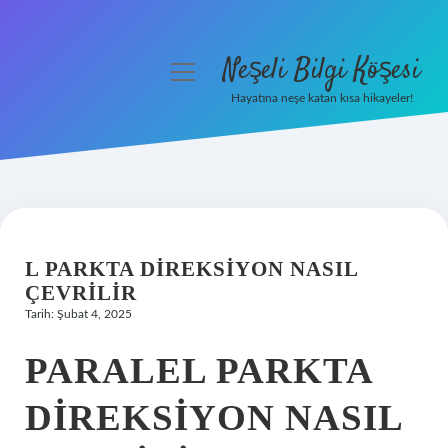
Neşeli Bilgi Köşesi
menüyü
aç
Hayatına neşe katan kısa hikayeler!
Anasayfa
Gizlilik Politikası
Yasal Uyarı
L PARKTA DIREKSIYON NASIL
Hakkımızda
ÇEVRILIR
Tarih: Şubat 4, 2025
PARALEL PARKTA
DIREKSIYON NASIL