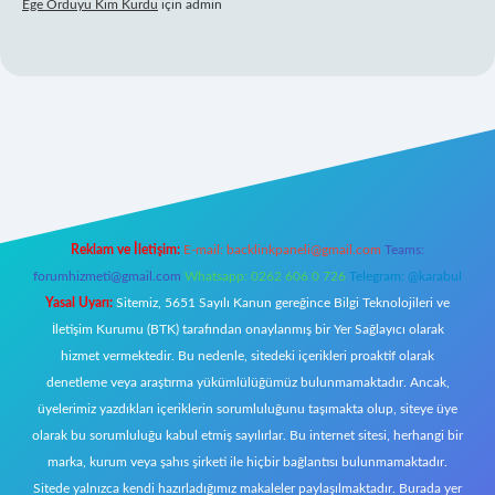
Ege Orduyu Kim Kurdu
için
admin
bil giriş
Reklam ve İletişim:
E-mail:
backlinkpaneli@gmail.com
Teams:
forumhizmeti@gmail.com
Whatsapp: 0262 606 0 726
Telegram: @karabul
Yasal Uyarı:
Sitemiz, 5651 Sayılı Kanun gereğince Bilgi Teknolojileri ve
İletişim Kurumu (BTK) tarafından onaylanmış bir Yer Sağlayıcı olarak
hizmet vermektedir. Bu nedenle, sitedeki içerikleri proaktif olarak
denetleme veya araştırma yükümlülüğümüz bulunmamaktadır. Ancak,
üyelerimiz yazdıkları içeriklerin sorumluluğunu taşımakta olup, siteye üye
olarak bu sorumluluğu kabul etmiş sayılırlar. Bu internet sitesi, herhangi bir
marka, kurum veya şahıs şirketi ile hiçbir bağlantısı bulunmamaktadır.
Sitede yalnızca kendi hazırladığımız makaleler paylaşılmaktadır. Burada yer