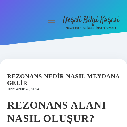
Neşeli Bilgi Köşesi
menüyü
aç
Hayatına neşe katan kısa hikayeler!
Anasayfa
Gizlilik Politikası
Yasal Uyarı
REZONANS NEDIR NASIL MEYDANA
Hakkımızda
GELIR
Tarih: Aralık 28, 2024
REZONANS ALANI
NASIL OLUŞUR?