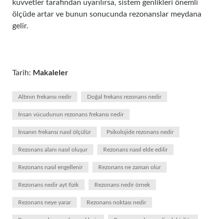
kuvvetler tarafından uyarılırsa, sistem genlikleri önemli
ölçüde artar ve bunun sonucunda rezonanslar meydana
gelir.
Tarih:
Makaleler
Altının frekansı nedir
Doğal frekans rezonans nedir
İnsan vücudunun rezonans frekansı nedir
İnsanın frekansı nasıl ölçülür
Psikolojide rezonans nedir
Rezonans alanı nasıl oluşur
Rezonans nasıl elde edilir
Rezonans nasıl engellenir
Rezonans ne zaman olur
Rezonans nedir ayt fizik
Rezonans nedir örnek
Rezonans neye yarar
Rezonans noktası nedir