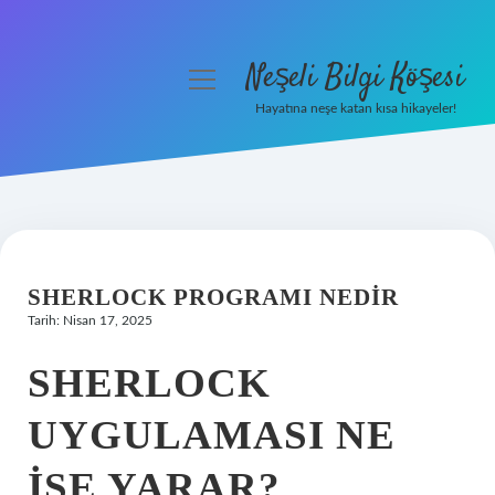
Neşeli Bilgi Köşesi
menüyü
aç
Hayatına neşe katan kısa hikayeler!
Anasayfa
Gizlilik Politikası
Yasal Uyarı
SHERLOCK PROGRAMI NEDIR
Hakkımızda
Tarih: Nisan 17, 2025
SHERLOCK
UYGULAMASI NE
IŞE YARAR?