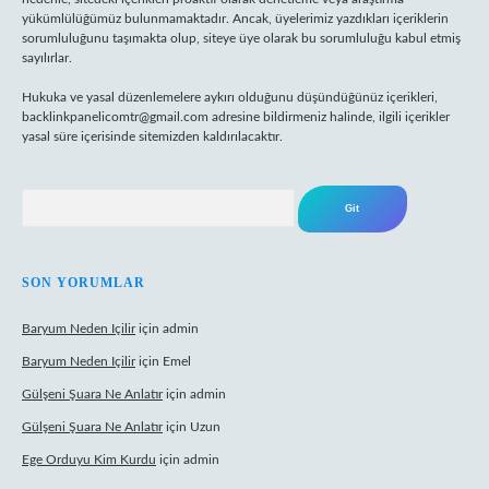
yükümlülüğümüz bulunmamaktadır. Ancak, üyelerimiz yazdıkları içeriklerin
sorumluluğunu taşımakta olup, siteye üye olarak bu sorumluluğu kabul etmiş
sayılırlar.
Hukuka ve yasal düzenlemelere aykırı olduğunu düşündüğünüz içerikleri,
backlinkpanelicomtr@gmail.com
adresine bildirmeniz halinde, ilgili içerikler
yasal süre içerisinde sitemizden kaldırılacaktır.
Arama
SON YORUMLAR
Baryum Neden Içilir
için
admin
Baryum Neden Içilir
için
Emel
Gülşeni Şuara Ne Anlatır
için
admin
Gülşeni Şuara Ne Anlatır
için
Uzun
Ege Orduyu Kim Kurdu
için
admin