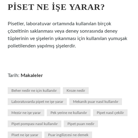
PISET NE IŞE YARAR?
Pisetler, laboratuvar ortamında kullanılan birçok
çözeltinin saklanması veya deney sonrasında deney
tüplerinin ve şişelerin yıkanması için kullanılan yumuşak
polietilenden yapılmış şişelerdir.
Tarih:
Makaleler
Beher nedir ne için kullanılır
Kroze nedir
Laboratuvarda pipet ne işe yarar
Mekanik puar nasıl kullanılır
Mezür ne işe yarar
Pek yerine ne kullanılır
Pipet nasıl çekilir
Pipet pompası nasıl kullanılır
Pipet puarı nedir
Piset ne işe yarar
Puar ingilizcesi ne demek