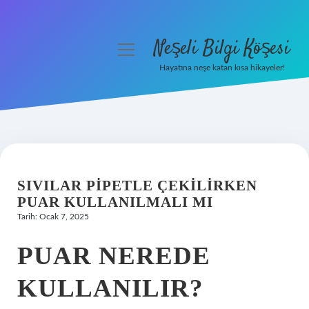
Neşeli Bilgi Köşesi
menüyü
aç
Hayatına neşe katan kısa hikayeler!
Anasayfa
Gizlilik Politikası
Yasal Uyarı
SIVILAR PIPETLE ÇEKILIRKEN
Hakkımızda
PUAR KULLANILMALI MI
Tarih: Ocak 7, 2025
PUAR NEREDE
KULLANILIR?