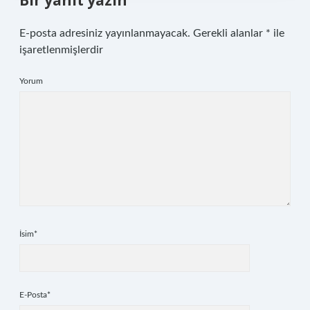
Bir yanıt yazın
E-posta adresiniz yayınlanmayacak.
Gerekli alanlar
*
ile
işaretlenmişlerdir
Yorum
İsim*
E-Posta*