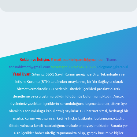
bil giriş
Reklam ve İletişim:
E-mail:
backlinkpaneli@gmail.com
Teams:
forumhizmeti@gmail.com
Whatsapp: 0262 606 0 726
Telegram: @karabul
Yasal Uyarı:
Sitemiz, 5651 Sayılı Kanun gereğince Bilgi Teknolojileri ve
İletişim Kurumu (BTK) tarafından onaylanmış bir Yer Sağlayıcı olarak
hizmet vermektedir. Bu nedenle, sitedeki içerikleri proaktif olarak
denetleme veya araştırma yükümlülüğümüz bulunmamaktadır. Ancak,
üyelerimiz yazdıkları içeriklerin sorumluluğunu taşımakta olup, siteye üye
olarak bu sorumluluğu kabul etmiş sayılırlar. Bu internet sitesi, herhangi bir
marka, kurum veya şahıs şirketi ile hiçbir bağlantısı bulunmamaktadır.
Sitede yalnızca kendi hazırladığımız makaleler paylaşılmaktadır. Burada yer
alan içerikler haber niteliği taşımamakta olup, gerçek kurum ve kişiler